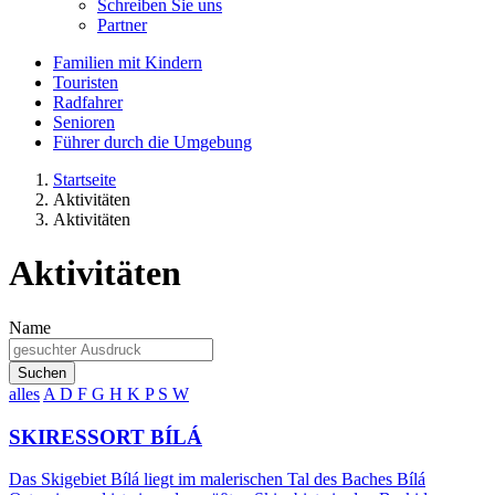
Schreiben Sie uns
Partner
Familien mit Kindern
Touristen
Radfahrer
Senioren
Führer durch die Umgebung
Startseite
Aktivitäten
Aktivitäten
Aktivitäten
Name
Suchen
alles
A
D
F
G
H
K
P
S
W
SKIRESSORT BÍLÁ
Das Skigebiet Bílá liegt im malerischen Tal des Baches Bílá