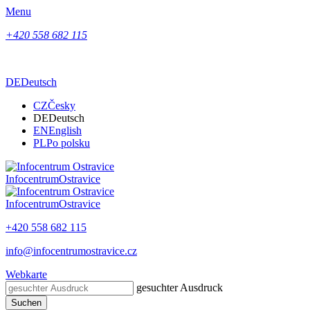
Menu
+420 558 682 115
DE
Deutsch
CZ
Česky
DE
Deutsch
EN
English
PL
Po polsku
Infocentrum
Ostravice
Infocentrum
Ostravice
+420 558 682 115
info@infocentrumostravice.cz
Webkarte
gesuchter Ausdruck
Suchen