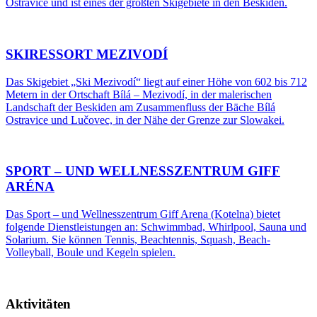
Ostravice und ist eines der größten Skigebiete in den Beskiden.
SKIRESSORT MEZIVODÍ
Das Skigebiet „Ski Mezivodí“ liegt auf einer Höhe von 602 bis 712
Metern in der Ortschaft Bílá – Mezivodí, in der malerischen
Landschaft der Beskiden am Zusammenfluss der Bäche Bílá
Ostravice und Lučovec, in der Nähe der Grenze zur Slowakei.
SPORT – UND WELLNESSZENTRUM GIFF
ARÉNA
Das Sport – und Wellnesszentrum Giff Arena (Kotelna) bietet
folgende Dienstleistungen an: Schwimmbad, Whirlpool, Sauna und
Solarium. Sie können Tennis, Beachtennis, Squash, Beach-
Volleyball, Boule und Kegeln spielen.
Aktivitäten