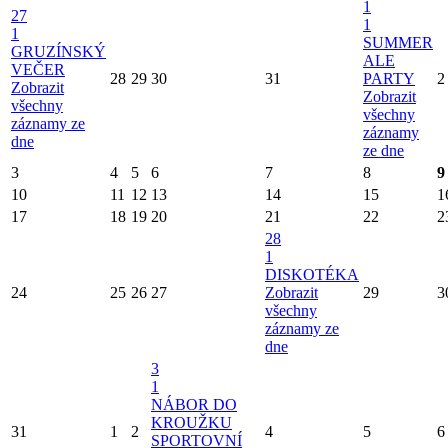
1
27
1
1
SUMMER
GRUZÍNSKÝ
ALE
VEČER
28
29
30
31
PARTY
2
Zobrazit
Zobrazit
všechny
všechny
záznamy ze
záznamy
dne
ze dne
3
4
5
6
7
8
9
10
11
12
13
14
15
1
17
18
19
20
21
22
2
28
1
DISKOTÉKA
24
25
26
27
Zobrazit
29
3
všechny
záznamy ze
dne
3
1
NÁBOR DO
KROUŽKU
31
1
2
4
5
6
SPORTOVNÍ