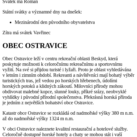
Svátek má
Roman
Státní svátky a významné dny na dnešek:
Mezinárodní den původního obyvatelstva
Zítra má svátek
Vavřinec
OBEC OSTRAVICE
Obec Ostravice leží v centru rekreační oblasti Beskyd, která
poskytuje možnosti k celoročnímu rekreačnímu a sportovnímu
vyžití. Na své si přijdou turisté i lyžaři. Proto je oblast vyhledávána
v letním i zimním období. Rekreanti a návštěvníci mají bohatý výběr
turistických tras, jež vedou po horských hřebenech, údolími
horských potoků a klidných zákoutí. Milovníci přírody mohou
obdivovat malebné kopce, slunné louky, příkré srázy, neobvyklé
vyhlídky i původní přírodní společenstva. Překrásná horská příroda
je jedním z největších bohatství obce Ostravice.
Katastr obce Ostravice se rozkládá od nadmořské výšky 380 m n.m.
až do nadmořské výšky 1324 m n.m.
V obci Ostravice naleznete kvalitní restaurační a hotelové služby.
Celoročně dostupné horské hotely a chaty se mohou stát i vaší