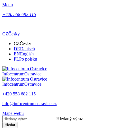
Menu
+420 558 682 115
CZ
Česky
CZ
Česky
DE
Deutsch
EN
English
PL
Po polsku
Infocentrum
Ostravice
Infocentrum
Ostravice
+420 558 682 115
info@infocentrumostravice.cz
Mapa webu
Hledaný výraz
Hledat