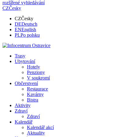
rozšířené vyhledávání
CZ
Česky
CZ
Česky
DE
Deutsch
EN
English
PL
Po polsku
Trasy
Ubytování
Hotely
Penziony
V soukromí
Občerstvení
Restaurace
Kavárny
Bistra
Aktivity
Zdraví
Zdraví
Kalendář
Kalendář akcí
Aktuality