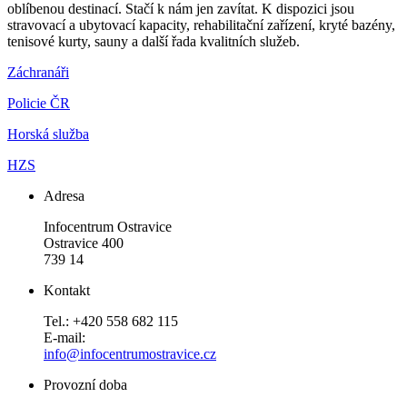
oblíbenou destinací. Stačí k nám jen zavítat. K dispozici jsou
stravovací a ubytovací kapacity, rehabilitační zařízení, kryté bazény,
tenisové kurty, sauny a další řada kvalitních služeb.
Záchranáři
Policie ČR
Horská služba
HZS
Adresa
Infocentrum Ostravice
Ostravice 400
739 14
Kontakt
Tel.: +420 558 682 115
E-mail:
info@infocentrumostravice.cz
Provozní doba