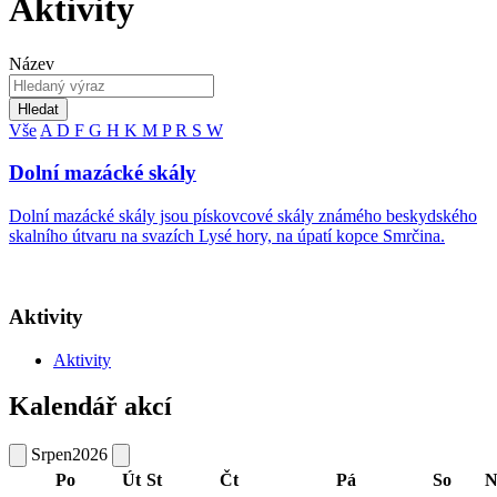
Aktivity
Název
Hledat
Vše
A
D
F
G
H
K
M
P
R
S
W
Dolní mazácké skály
Dolní mazácké skály jsou pískovcové skály známého beskydského
skalního útvaru na svazích Lysé hory, na úpatí kopce Smrčina.
Aktivity
Aktivity
Kalendář akcí
Srpen
2026
Po
Út
St
Čt
Pá
So
N