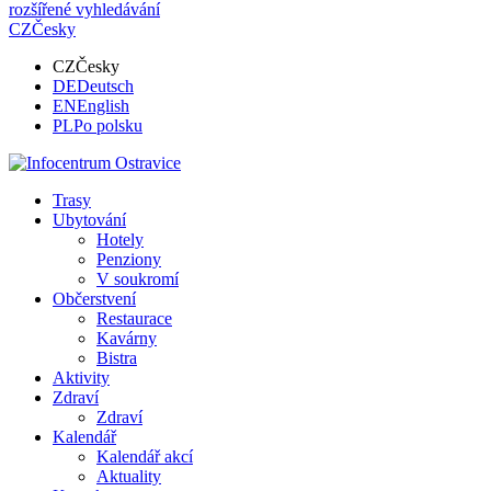
rozšířené vyhledávání
CZ
Česky
CZ
Česky
DE
Deutsch
EN
English
PL
Po polsku
Trasy
Ubytování
Hotely
Penziony
V soukromí
Občerstvení
Restaurace
Kavárny
Bistra
Aktivity
Zdraví
Zdraví
Kalendář
Kalendář akcí
Aktuality