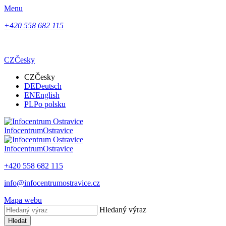
Menu
+420 558 682 115
CZ
Česky
CZ
Česky
DE
Deutsch
EN
English
PL
Po polsku
Infocentrum
Ostravice
Infocentrum
Ostravice
+420 558 682 115
info@infocentrumostravice.cz
Mapa webu
Hledaný výraz
Hledat