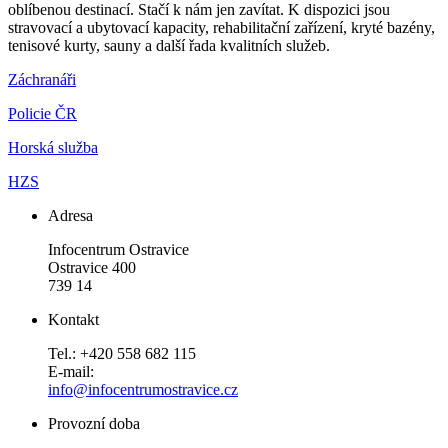
oblíbenou destinací. Stačí k nám jen zavítat. K dispozici jsou
stravovací a ubytovací kapacity, rehabilitační zařízení, kryté bazény,
tenisové kurty, sauny a další řada kvalitních služeb.
Záchranáři
Policie ČR
Horská služba
HZS
Adresa
Infocentrum Ostravice
Ostravice 400
739 14
Kontakt
Tel.: +420 558 682 115
E-mail:
info@infocentrumostravice.cz
Provozní doba