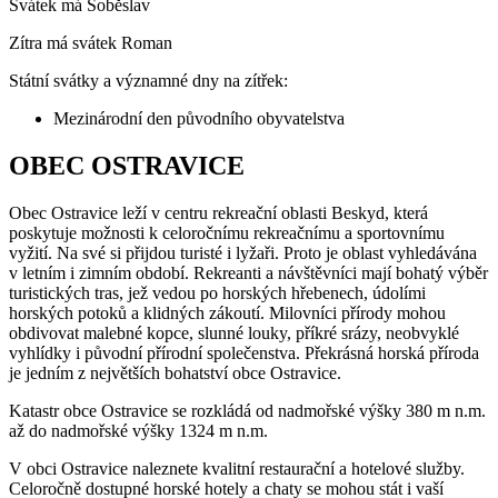
Svátek má
Soběslav
Zítra má svátek
Roman
Státní svátky a významné dny na zítřek:
Mezinárodní den původního obyvatelstva
OBEC OSTRAVICE
Obec Ostravice leží v centru rekreační oblasti Beskyd, která
poskytuje možnosti k celoročnímu rekreačnímu a sportovnímu
vyžití. Na své si přijdou turisté i lyžaři. Proto je oblast vyhledávána
v letním i zimním období. Rekreanti a návštěvníci mají bohatý výběr
turistických tras, jež vedou po horských hřebenech, údolími
horských potoků a klidných zákoutí. Milovníci přírody mohou
obdivovat malebné kopce, slunné louky, příkré srázy, neobvyklé
vyhlídky i původní přírodní společenstva. Překrásná horská příroda
je jedním z největších bohatství obce Ostravice.
Katastr obce Ostravice se rozkládá od nadmořské výšky 380 m n.m.
až do nadmořské výšky 1324 m n.m.
V obci Ostravice naleznete kvalitní restaurační a hotelové služby.
Celoročně dostupné horské hotely a chaty se mohou stát i vaší