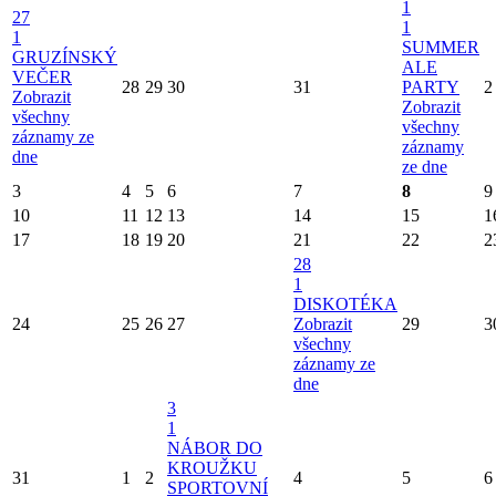
1
27
1
1
SUMMER
GRUZÍNSKÝ
ALE
VEČER
28
29
30
31
PARTY
2
Zobrazit
Zobrazit
všechny
všechny
záznamy ze
záznamy
dne
ze dne
3
4
5
6
7
8
9
10
11
12
13
14
15
1
17
18
19
20
21
22
2
28
1
DISKOTÉKA
24
25
26
27
Zobrazit
29
3
všechny
záznamy ze
dne
3
1
NÁBOR DO
KROUŽKU
31
1
2
4
5
6
SPORTOVNÍ