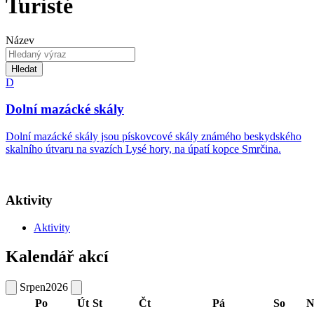
Turisté
Název
Hledat
D
Dolní mazácké skály
Dolní mazácké skály jsou pískovcové skály známého beskydského
skalního útvaru na svazích Lysé hory, na úpatí kopce Smrčina.
Aktivity
Aktivity
Kalendář akcí
Srpen
2026
Po
Út
St
Čt
Pá
So
N