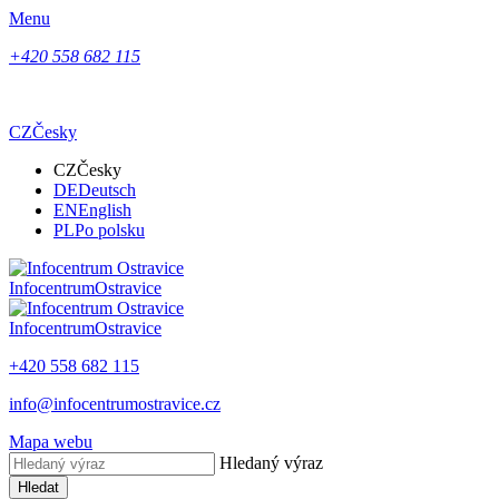
Menu
+420 558 682 115
CZ
Česky
CZ
Česky
DE
Deutsch
EN
English
PL
Po polsku
Infocentrum
Ostravice
Infocentrum
Ostravice
+420 558 682 115
info@infocentrumostravice.cz
Mapa webu
Hledaný výraz
Hledat