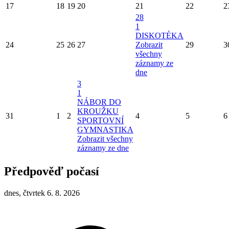
17
18
19
20
21
22
2
28
1
DISKOTÉKA
24
25
26
27
Zobrazit
29
3
všechny
záznamy ze
dne
3
1
NÁBOR DO
KROUŽKU
31
1
2
4
5
6
SPORTOVNÍ
GYMNASTIKA
Zobrazit všechny
záznamy ze dne
Předpověď počasí
dnes, čtvrtek 6. 8. 2026