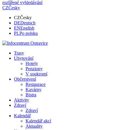
rozšířené vyhledávání
CZ
Česky
CZ
Česky
DE
Deutsch
EN
English
PL
Po polsku
Trasy
Ubytování
Hotely
Penziony
V soukromí
Občerstvení
Restaurace
Kavárny
Bistra
Aktivity
Zdraví
Zdraví
Kalendář
Kalendář akcí
Aktuality