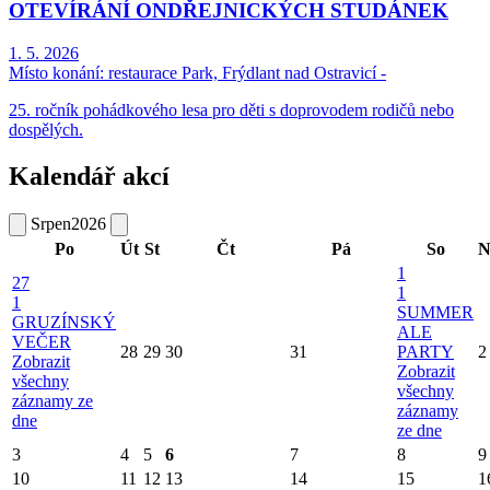
OTEVÍRÁNÍ ONDŘEJNICKÝCH STUDÁNEK
1. 5. 2026
Místo konání:
restaurace Park, Frýdlant nad Ostravicí -
25. ročník pohádkového lesa pro děti s doprovodem rodičů nebo
dospělých.
Kalendář akcí
Srpen
2026
Po
Út
St
Čt
Pá
So
N
1
27
1
1
SUMMER
GRUZÍNSKÝ
ALE
VEČER
28
29
30
31
PARTY
2
Zobrazit
Zobrazit
všechny
všechny
záznamy ze
záznamy
dne
ze dne
3
4
5
6
7
8
9
10
11
12
13
14
15
1