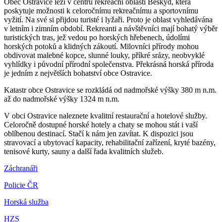
Obec Ostravice leží v centru rekreační oblasti Beskyd, která
poskytuje možnosti k celoročnímu rekreačnímu a sportovnímu
vyžití. Na své si přijdou turisté i lyžaři. Proto je oblast vyhledávána
v letním i zimním období. Rekreanti a návštěvníci mají bohatý výběr
turistických tras, jež vedou po horských hřebenech, údolími
horských potoků a klidných zákoutí. Milovníci přírody mohou
obdivovat malebné kopce, slunné louky, příkré srázy, neobvyklé
vyhlídky i původní přírodní společenstva. Překrásná horská příroda
je jedním z největších bohatství obce Ostravice.
Katastr obce Ostravice se rozkládá od nadmořské výšky 380 m n.m.
až do nadmořské výšky 1324 m n.m.
V obci Ostravice naleznete kvalitní restaurační a hotelové služby.
Celoročně dostupné horské hotely a chaty se mohou stát i vaší
oblíbenou destinací. Stačí k nám jen zavítat. K dispozici jsou
stravovací a ubytovací kapacity, rehabilitační zařízení, kryté bazény,
tenisové kurty, sauny a další řada kvalitních služeb.
Záchranáři
Policie ČR
Horská služba
HZS