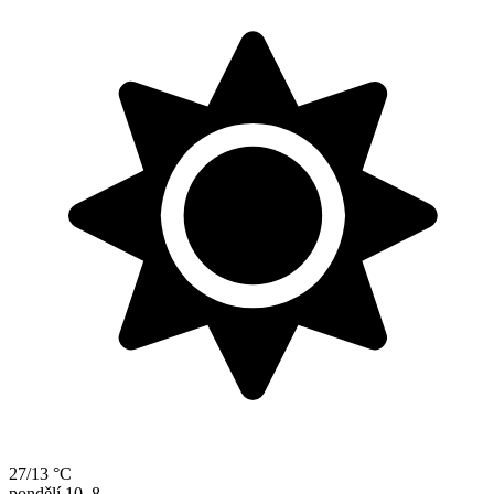
27/13 °C
pondělí
10. 8.