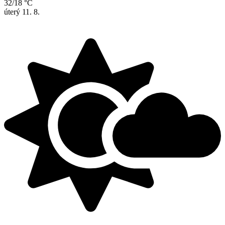
32/18 °C
úterý
11. 8.