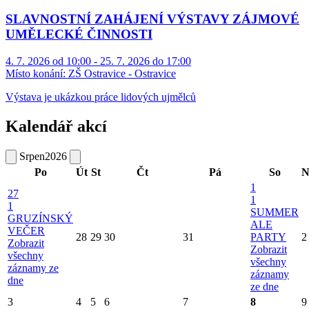
SLAVNOSTNÍ ZAHÁJENÍ VÝSTAVY ZÁJMOVÉ
UMĚLECKÉ ČINNOSTI
4. 7. 2026 od 10:00 - 25. 7. 2026 do 17:00
Místo konání:
ZŠ Ostravice - Ostravice
Výstava je ukázkou práce lidových ujmělců
Kalendář akcí
Srpen
2026
Po
Út
St
Čt
Pá
So
N
1
27
1
1
SUMMER
GRUZÍNSKÝ
ALE
VEČER
28
29
30
31
PARTY
2
Zobrazit
Zobrazit
všechny
všechny
záznamy ze
záznamy
dne
ze dne
3
4
5
6
7
8
9