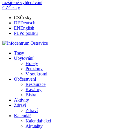
rozšířené vyhledávání
CZ
Česky
CZ
Česky
DE
Deutsch
EN
English
PL
Po polsku
Trasy
Ubytování
Hotely
Penziony
V soukromí
Občerstvení
Restaurace
Kavárny
Bistra
Aktivity
Zdraví
Zdraví
Kalendář
Kalendář akcí
Aktuality