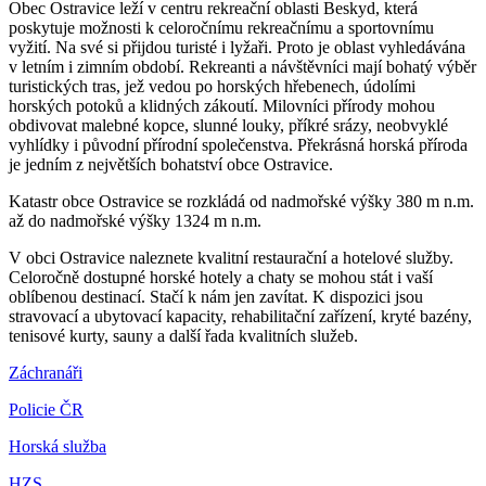
Obec Ostravice leží v centru rekreační oblasti Beskyd, která
poskytuje možnosti k celoročnímu rekreačnímu a sportovnímu
vyžití. Na své si přijdou turisté i lyžaři. Proto je oblast vyhledávána
v letním i zimním období. Rekreanti a návštěvníci mají bohatý výběr
turistických tras, jež vedou po horských hřebenech, údolími
horských potoků a klidných zákoutí. Milovníci přírody mohou
obdivovat malebné kopce, slunné louky, příkré srázy, neobvyklé
vyhlídky i původní přírodní společenstva. Překrásná horská příroda
je jedním z největších bohatství obce Ostravice.
Katastr obce Ostravice se rozkládá od nadmořské výšky 380 m n.m.
až do nadmořské výšky 1324 m n.m.
V obci Ostravice naleznete kvalitní restaurační a hotelové služby.
Celoročně dostupné horské hotely a chaty se mohou stát i vaší
oblíbenou destinací. Stačí k nám jen zavítat. K dispozici jsou
stravovací a ubytovací kapacity, rehabilitační zařízení, kryté bazény,
tenisové kurty, sauny a další řada kvalitních služeb.
Záchranáři
Policie ČR
Horská služba
HZS