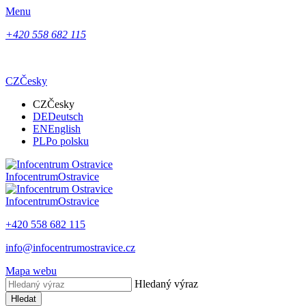
Menu
+420 558 682 115
CZ
Česky
CZ
Česky
DE
Deutsch
EN
English
PL
Po polsku
Infocentrum
Ostravice
Infocentrum
Ostravice
+420 558 682 115
info@infocentrumostravice.cz
Mapa webu
Hledaný výraz
Hledat