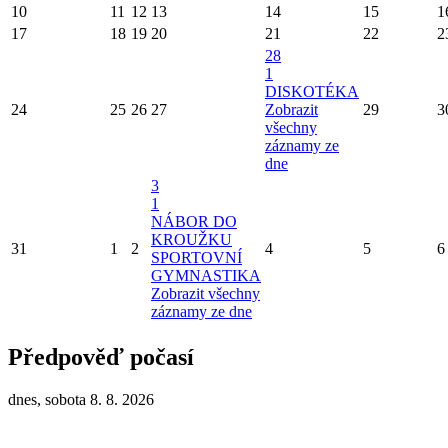
10
11
12
13
14
15
1
17
18
19
20
21
22
2
28
1
DISKOTÉKA
24
25
26
27
Zobrazit
29
3
všechny
záznamy ze
dne
3
1
NÁBOR DO
KROUŽKU
31
1
2
4
5
6
SPORTOVNÍ
GYMNASTIKA
Zobrazit všechny
záznamy ze dne
Předpověď počasí
dnes, sobota 8. 8. 2026