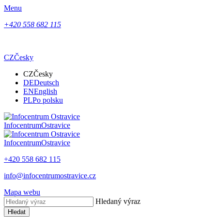
Menu
+420 558 682 115
CZ
Česky
CZ
Česky
DE
Deutsch
EN
English
PL
Po polsku
Infocentrum
Ostravice
Infocentrum
Ostravice
+420 558 682 115
info@infocentrumostravice.cz
Mapa webu
Hledaný výraz
Hledat