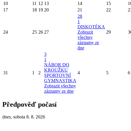
10
11
12
13
14
15
1
17
18
19
20
21
22
2
28
1
DISKOTÉKA
24
25
26
27
Zobrazit
29
3
všechny
záznamy ze
dne
3
1
NÁBOR DO
KROUŽKU
31
1
2
4
5
6
SPORTOVNÍ
GYMNASTIKA
Zobrazit všechny
záznamy ze dne
Předpověď počasí
dnes, sobota 8. 8. 2026