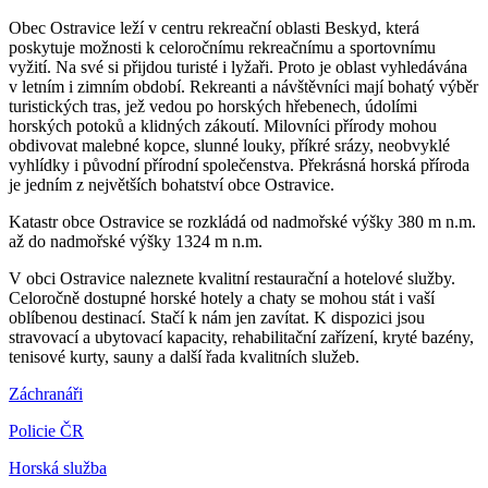
Obec Ostravice leží v centru rekreační oblasti Beskyd, která
poskytuje možnosti k celoročnímu rekreačnímu a sportovnímu
vyžití. Na své si přijdou turisté i lyžaři. Proto je oblast vyhledávána
v letním i zimním období. Rekreanti a návštěvníci mají bohatý výběr
turistických tras, jež vedou po horských hřebenech, údolími
horských potoků a klidných zákoutí. Milovníci přírody mohou
obdivovat malebné kopce, slunné louky, příkré srázy, neobvyklé
vyhlídky i původní přírodní společenstva. Překrásná horská příroda
je jedním z největších bohatství obce Ostravice.
Katastr obce Ostravice se rozkládá od nadmořské výšky 380 m n.m.
až do nadmořské výšky 1324 m n.m.
V obci Ostravice naleznete kvalitní restaurační a hotelové služby.
Celoročně dostupné horské hotely a chaty se mohou stát i vaší
oblíbenou destinací. Stačí k nám jen zavítat. K dispozici jsou
stravovací a ubytovací kapacity, rehabilitační zařízení, kryté bazény,
tenisové kurty, sauny a další řada kvalitních služeb.
Záchranáři
Policie ČR
Horská služba