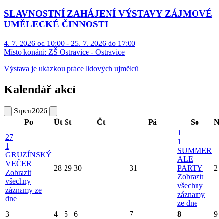
SLAVNOSTNÍ ZAHÁJENÍ VÝSTAVY ZÁJMOVÉ
UMĚLECKÉ ČINNOSTI
4. 7. 2026 od 10:00 - 25. 7. 2026 do 17:00
Místo konání:
ZŠ Ostravice - Ostravice
Výstava je ukázkou práce lidových ujmělců
Kalendář akcí
Srpen
2026
Po
Út
St
Čt
Pá
So
N
1
27
1
1
SUMMER
GRUZÍNSKÝ
ALE
VEČER
28
29
30
31
PARTY
2
Zobrazit
Zobrazit
všechny
všechny
záznamy ze
záznamy
dne
ze dne
3
4
5
6
7
8
9