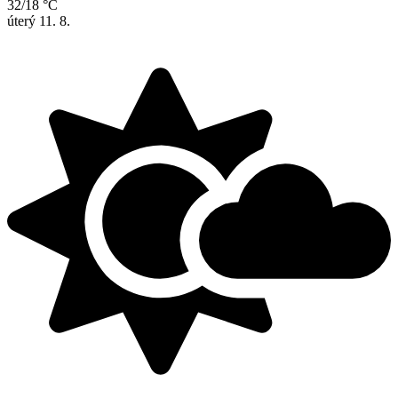
32/18 °C
úterý
11. 8.