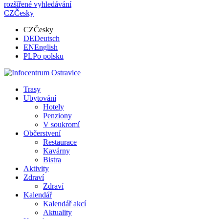
rozšířené vyhledávání
CZ
Česky
CZ
Česky
DE
Deutsch
EN
English
PL
Po polsku
Trasy
Ubytování
Hotely
Penziony
V soukromí
Občerstvení
Restaurace
Kavárny
Bistra
Aktivity
Zdraví
Zdraví
Kalendář
Kalendář akcí
Aktuality