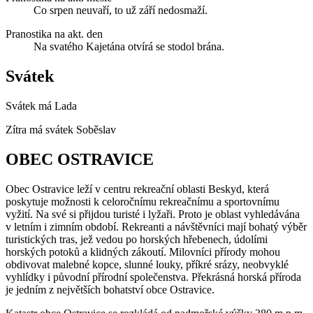
Co srpen neuvaří, to už září nedosmaží.
Pranostika na akt. den
Na svatého Kajetána otvírá se stodol brána.
Svátek
Svátek má
Lada
Zítra má svátek
Soběslav
OBEC OSTRAVICE
Obec Ostravice leží v centru rekreační oblasti Beskyd, která
poskytuje možnosti k celoročnímu rekreačnímu a sportovnímu
vyžití. Na své si přijdou turisté i lyžaři. Proto je oblast vyhledávána
v letním i zimním období. Rekreanti a návštěvníci mají bohatý výběr
turistických tras, jež vedou po horských hřebenech, údolími
horských potoků a klidných zákoutí. Milovníci přírody mohou
obdivovat malebné kopce, slunné louky, příkré srázy, neobvyklé
vyhlídky i původní přírodní společenstva. Překrásná horská příroda
je jedním z největších bohatství obce Ostravice.