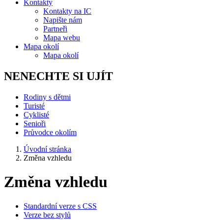
Kontakty
Kontakty na IC
Napište nám
Partneři
Mapa webu
Mapa okolí
Mapa okolí
NENECHTE SI UJÍT
Rodiny s dětmi
Turisté
Cyklisté
Senioři
Průvodce okolím
Úvodní stránka
Změna vzhledu
Změna vzhledu
Standardní verze s CSS
Verze bez stylů