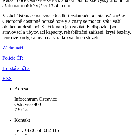
Katastr obce Ostravice se rozkládá od nadmořské výšky 380 m n.m.
až do nadmořské výšky 1324 m n.m.
V obci Ostravice naleznete kvalitní restaurační a hotelové služby.
Celoročně dostupné horské hotely a chaty se mohou stát i vaší
oblíbenou destinací. Stačí k nám jen zavítat. K dispozici jsou
stravovací a ubytovací kapacity, rehabilitační zařízení, kryté bazény,
tenisové kurty, sauny a další řada kvalitních služeb.
Záchranáři
Policie ČR
Horská služba
HZS
Adresa
Infocentrum Ostravice
Ostravice 400
739 14
Kontakt
Tel.: +420 558 682 115