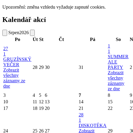
Upozornění: změna vzhledu vyžaduje zapnuté cookies.
Kalendář akcí
Srpen
2026
Po
Út
St
Čt
Pá
So
N
1
27
1
1
SUMMER
GRUZÍNSKÝ
ALE
VEČER
28
29
30
31
PARTY
2
Zobrazit
Zobrazit
všechny
všechny
záznamy ze
záznamy
dne
ze dne
3
4
5
6
7
8
9
10
11
12
13
14
15
1
17
18
19
20
21
22
2
28
1
DISKOTÉKA
24
25
26
27
Zobrazit
29
3