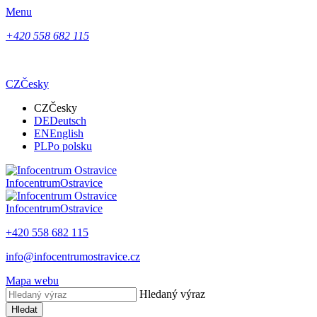
Menu
+420 558 682 115
CZ
Česky
CZ
Česky
DE
Deutsch
EN
English
PL
Po polsku
Infocentrum
Ostravice
Infocentrum
Ostravice
+420 558 682 115
info@infocentrumostravice.cz
Mapa webu
Hledaný výraz
Hledat