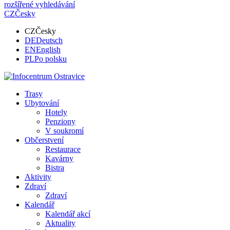
rozšířené vyhledávání
CZ
Česky
CZ
Česky
DE
Deutsch
EN
English
PL
Po polsku
Trasy
Ubytování
Hotely
Penziony
V soukromí
Občerstvení
Restaurace
Kavárny
Bistra
Aktivity
Zdraví
Zdraví
Kalendář
Kalendář akcí
Aktuality