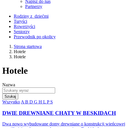
Napisz do nas
Partnerzy
Rodziny z dziećmi
Turyści
Rowerzyści
Seniorzy
Przewodnik po okolicy
Strona startowa
Hotele
Hotele
Hotele
Nazwa
Szukaj
Wszystko
A
B
D
G
H
L
P
S
DWIE DREWNIANE CHATY W BESKIDACH
Dwa nowo wybudowane domy drewniane o konstrukcji wieńcowej