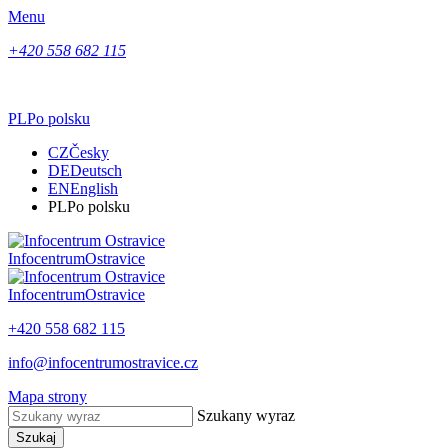
Menu
+420 558 682 115
PL
Po polsku
CZ
Česky
DE
Deutsch
EN
English
PL
Po polsku
Infocentrum
Ostravice
Infocentrum
Ostravice
+420 558 682 115
info@infocentrumostravice.cz
Mapa strony
Szukany wyraz
Szukaj