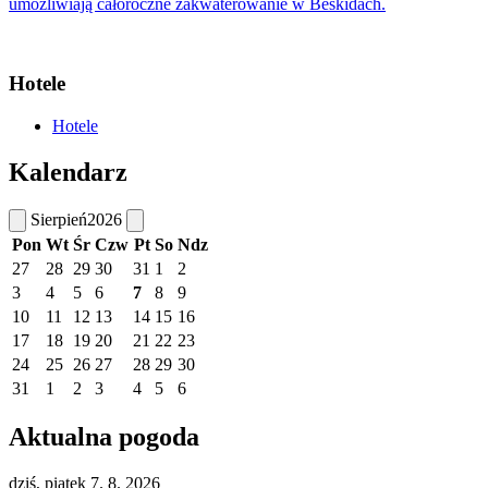
umożliwiają całoroczne zakwaterowanie w Beskidach.
Hotele
Hotele
Kalendarz
Sierpień
2026
Pon
Wt
Śr
Czw
Pt
So
Ndz
27
28
29
30
31
1
2
3
4
5
6
7
8
9
10
11
12
13
14
15
16
17
18
19
20
21
22
23
24
25
26
27
28
29
30
31
1
2
3
4
5
6
Aktualna pogoda
dziś, piątek 7. 8. 2026