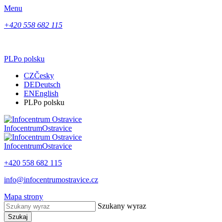
Menu
+420 558 682 115
PL
Po polsku
CZ
Česky
DE
Deutsch
EN
English
PL
Po polsku
Infocentrum
Ostravice
Infocentrum
Ostravice
+420 558 682 115
info@infocentrumostravice.cz
Mapa strony
Szukany wyraz
Szukaj