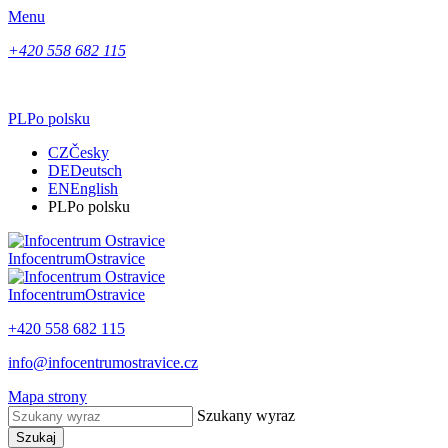
Menu
+420 558 682 115
PL
Po polsku
CZ
Česky
DE
Deutsch
EN
English
PL
Po polsku
Infocentrum
Ostravice
Infocentrum
Ostravice
+420 558 682 115
info@infocentrumostravice.cz
Mapa strony
Szukany wyraz
Szukaj