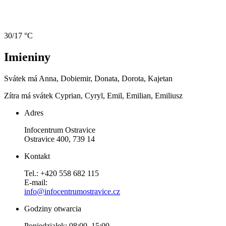
30/17 °C
Imieniny
Svátek má
Anna, Dobiemir, Donata, Dorota, Kajetan
Zítra má svátek
Cyprian, Cyryl, Emil, Emilian, Emiliusz
Adres
Infocentrum Ostravice
Ostravice 400, 739 14
Kontakt
Tel.: +420 558 682 115
E-mail:
info@infocentrumostravice.cz
Godziny otwarcia
Poniedziałek: 08:00–15:00