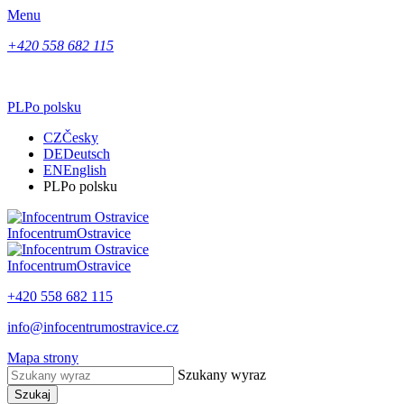
Menu
+420 558 682 115
PL
Po polsku
CZ
Česky
DE
Deutsch
EN
English
PL
Po polsku
Infocentrum
Ostravice
Infocentrum
Ostravice
+420 558 682 115
info@infocentrumostravice.cz
Mapa strony
Szukany wyraz
Szukaj