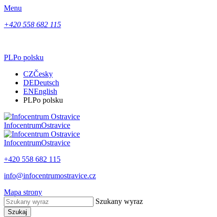
Menu
+420 558 682 115
PL
Po polsku
CZ
Česky
DE
Deutsch
EN
English
PL
Po polsku
Infocentrum
Ostravice
Infocentrum
Ostravice
+420 558 682 115
info@infocentrumostravice.cz
Mapa strony
Szukany wyraz
Szukaj