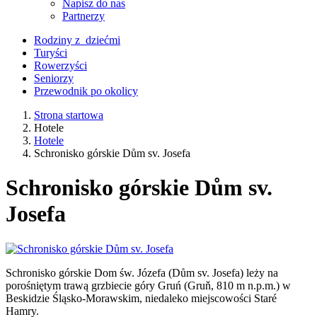
Napisz do nas
Partnerzy
Rodziny z dziećmi
Turyści
Rowerzyści
Seniorzy
Przewodnik po okolicy
Strona startowa
Hotele
Hotele
Schronisko górskie Dům sv. Josefa
Schronisko górskie Dům sv.
Josefa
Schronisko górskie Dom św. Józefa (Dům sv. Josefa) leży na
porośniętym trawą grzbiecie góry Gruń (Gruň, 810 m n.p.m.) w
Beskidzie Śląsko-Morawskim, niedaleko miejscowości Staré
Hamry.