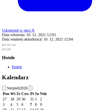
Udostępnij w sieci X
Data włożenia:
10. 12. 2021 12:03
Data ostatniej aktualizacji:
10. 12. 2021 12:04
Hotele
Hotele
Kalendarz
Sierpień
2026
Pon
Wt
Śr
Czw
Pt
So
Ndz
27
28
29
30
31
1
2
3
4
5
6
7
8
9
10
11
12
13
14
15
16