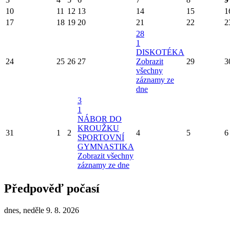
10
11
12
13
14
15
1
17
18
19
20
21
22
2
28
1
DISKOTÉKA
24
25
26
27
Zobrazit
29
3
všechny
záznamy ze
dne
3
1
NÁBOR DO
KROUŽKU
31
1
2
4
5
6
SPORTOVNÍ
GYMNASTIKA
Zobrazit všechny
záznamy ze dne
Předpověď počasí
dnes, neděle 9. 8. 2026