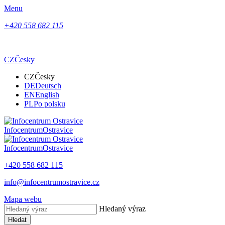
Menu
+420 558 682 115
CZ
Česky
CZ
Česky
DE
Deutsch
EN
English
PL
Po polsku
Infocentrum
Ostravice
Infocentrum
Ostravice
+420 558 682 115
info@infocentrumostravice.cz
Mapa webu
Hledaný výraz
Hledat