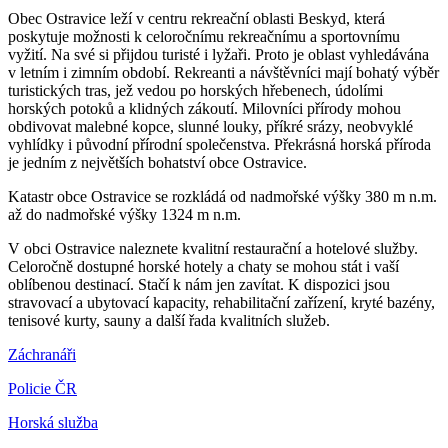
Obec Ostravice leží v centru rekreační oblasti Beskyd, která
poskytuje možnosti k celoročnímu rekreačnímu a sportovnímu
vyžití. Na své si přijdou turisté i lyžaři. Proto je oblast vyhledávána
v letním i zimním období. Rekreanti a návštěvníci mají bohatý výběr
turistických tras, jež vedou po horských hřebenech, údolími
horských potoků a klidných zákoutí. Milovníci přírody mohou
obdivovat malebné kopce, slunné louky, příkré srázy, neobvyklé
vyhlídky i původní přírodní společenstva. Překrásná horská příroda
je jedním z největších bohatství obce Ostravice.
Katastr obce Ostravice se rozkládá od nadmořské výšky 380 m n.m.
až do nadmořské výšky 1324 m n.m.
V obci Ostravice naleznete kvalitní restaurační a hotelové služby.
Celoročně dostupné horské hotely a chaty se mohou stát i vaší
oblíbenou destinací. Stačí k nám jen zavítat. K dispozici jsou
stravovací a ubytovací kapacity, rehabilitační zařízení, kryté bazény,
tenisové kurty, sauny a další řada kvalitních služeb.
Záchranáři
Policie ČR
Horská služba