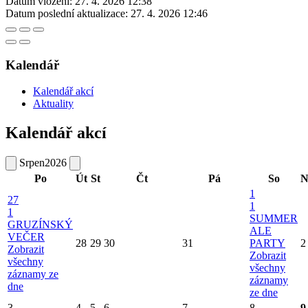
Datum vložení:
27. 4. 2026 12:38
Datum poslední aktualizace:
27. 4. 2026 12:46
Kalendář
Kalendář akcí
Aktuality
Kalendář akcí
Srpen
2026
Po
Út
St
Čt
Pá
So
N
1
27
1
1
SUMMER
GRUZÍNSKÝ
ALE
VEČER
28
29
30
31
PARTY
2
Zobrazit
Zobrazit
všechny
všechny
záznamy ze
záznamy
dne
ze dne
3
4
5
6
7
8
9