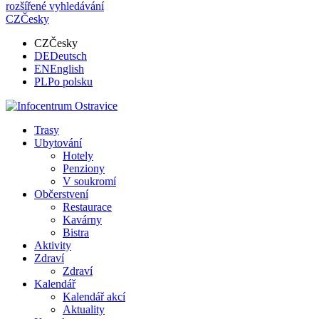
rozšířené vyhledávání
CZ
Česky
CZ
Česky
DE
Deutsch
EN
English
PL
Po polsku
Trasy
Ubytování
Hotely
Penziony
V soukromí
Občerstvení
Restaurace
Kavárny
Bistra
Aktivity
Zdraví
Zdraví
Kalendář
Kalendář akcí
Aktuality