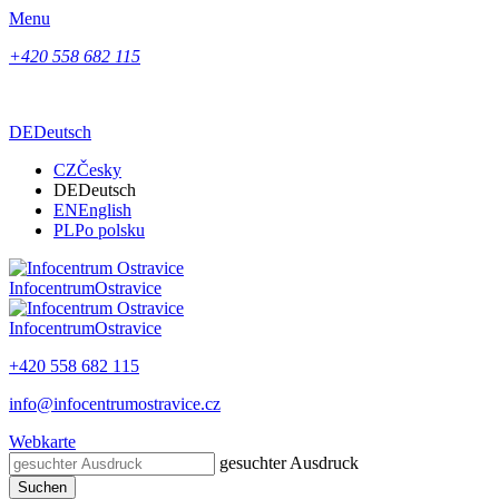
Menu
+420 558 682 115
DE
Deutsch
CZ
Česky
DE
Deutsch
EN
English
PL
Po polsku
Infocentrum
Ostravice
Infocentrum
Ostravice
+420 558 682 115
info@infocentrumostravice.cz
Webkarte
gesuchter Ausdruck
Suchen