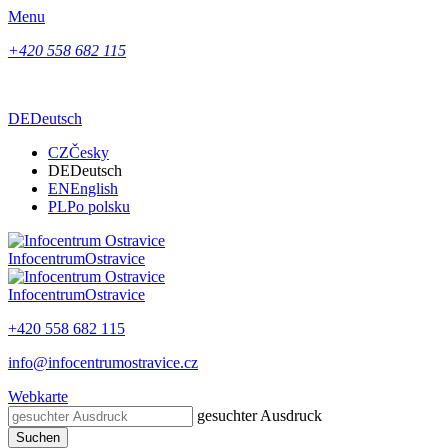
Menu
+420 558 682 115
DE
Deutsch
CZ
Česky
DE
Deutsch
EN
English
PL
Po polsku
Infocentrum
Ostravice
Infocentrum
Ostravice
+420 558 682 115
info@infocentrumostravice.cz
Webkarte
gesuchter Ausdruck
Suchen