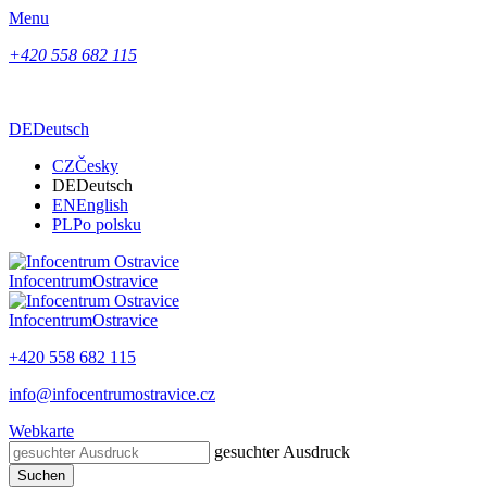
Menu
+420 558 682 115
DE
Deutsch
CZ
Česky
DE
Deutsch
EN
English
PL
Po polsku
Infocentrum
Ostravice
Infocentrum
Ostravice
+420 558 682 115
info@infocentrumostravice.cz
Webkarte
gesuchter Ausdruck
Suchen