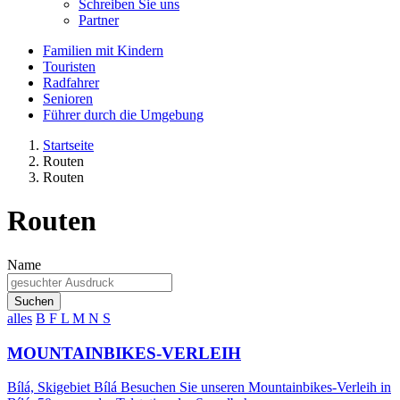
Schreiben Sie uns
Partner
Familien mit Kindern
Touristen
Radfahrer
Senioren
Führer durch die Umgebung
Startseite
Routen
Routen
Routen
Name
Suchen
alles
B
F
L
M
N
S
MOUNTAINBIKES-VERLEIH
Bílá, Skigebiet Bílá Besuchen Sie unseren Mountainbikes-Verleih in