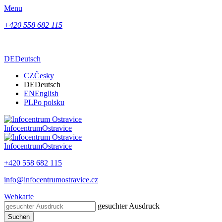
Menu
+420 558 682 115
DE
Deutsch
CZ
Česky
DE
Deutsch
EN
English
PL
Po polsku
Infocentrum
Ostravice
Infocentrum
Ostravice
+420 558 682 115
info@infocentrumostravice.cz
Webkarte
gesuchter Ausdruck
Suchen