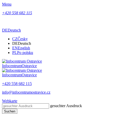
Menu
+420 558 682 115
DE
Deutsch
CZ
Česky
DE
Deutsch
EN
English
PL
Po polsku
Infocentrum
Ostravice
Infocentrum
Ostravice
+420 558 682 115
info@infocentrumostravice.cz
Webkarte
gesuchter Ausdruck
Suchen