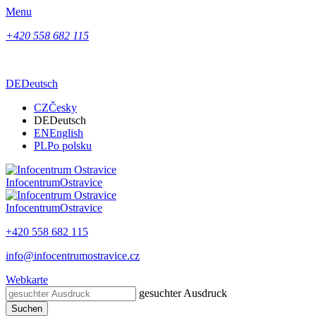
Menu
+420 558 682 115
DE
Deutsch
CZ
Česky
DE
Deutsch
EN
English
PL
Po polsku
Infocentrum
Ostravice
Infocentrum
Ostravice
+420 558 682 115
info@infocentrumostravice.cz
Webkarte
gesuchter Ausdruck
Suchen