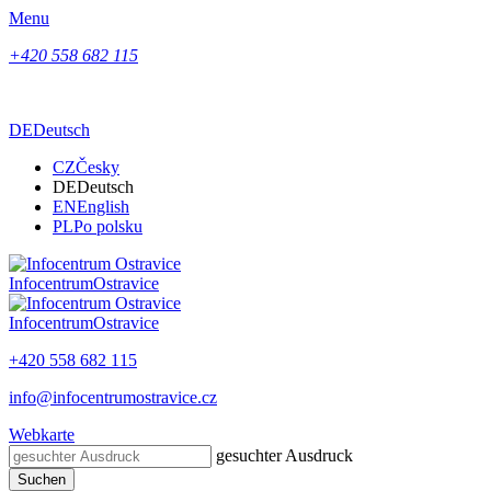
Menu
+420 558 682 115
DE
Deutsch
CZ
Česky
DE
Deutsch
EN
English
PL
Po polsku
Infocentrum
Ostravice
Infocentrum
Ostravice
+420 558 682 115
info@infocentrumostravice.cz
Webkarte
gesuchter Ausdruck
Suchen