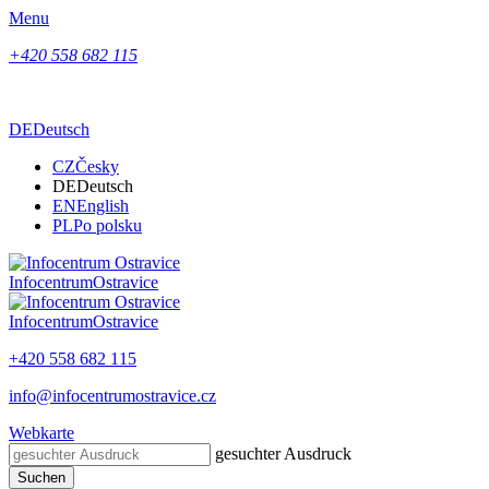
Menu
+420 558 682 115
DE
Deutsch
CZ
Česky
DE
Deutsch
EN
English
PL
Po polsku
Infocentrum
Ostravice
Infocentrum
Ostravice
+420 558 682 115
info@infocentrumostravice.cz
Webkarte
gesuchter Ausdruck
Suchen