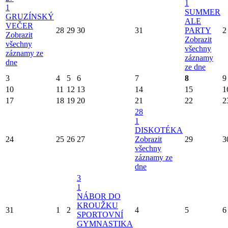
1
1
SUMMER
GRUZÍNSKÝ
ALE
VEČER
28
29
30
31
PARTY
2
Zobrazit
Zobrazit
všechny
všechny
záznamy ze
záznamy
dne
ze dne
3
4
5
6
7
8
9
10
11
12
13
14
15
1
17
18
19
20
21
22
2
28
1
DISKOTÉKA
24
25
26
27
Zobrazit
29
3
všechny
záznamy ze
dne
3
1
NÁBOR DO
KROUŽKU
31
1
2
4
5
6
SPORTOVNÍ
GYMNASTIKA