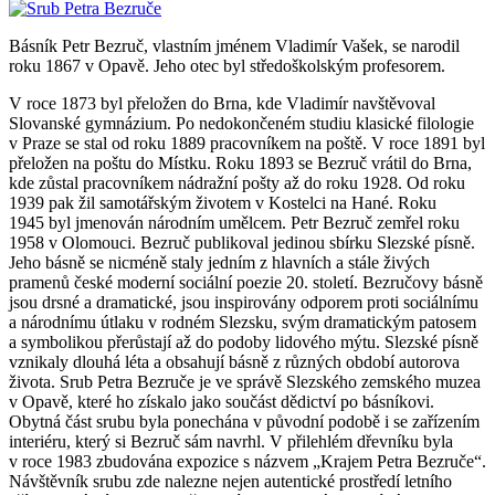
Básník Petr Bezruč, vlastním jménem Vladimír Vašek, se narodil
roku 1867 v Opavě. Jeho otec byl středoškolským profesorem.
V roce 1873 byl přeložen do Brna, kde Vladimír navštěvoval
Slovanské gymnázium. Po nedokončeném studiu klasické filologie
v Praze se stal od roku 1889 pracovníkem na poště. V roce 1891 byl
přeložen na poštu do Místku. Roku 1893 se Bezruč vrátil do Brna,
kde zůstal pracovníkem nádražní pošty až do roku 1928. Od roku
1939 pak žil samotářským životem v Kostelci na Hané. Roku
1945 byl jmenován národním umělcem. Petr Bezruč zemřel roku
1958 v Olomouci. Bezruč publikoval jedinou sbírku Slezské písně.
Jeho básně se nicméně staly jedním z hlavních a stále živých
pramenů české moderní sociální poezie 20. století. Bezručovy básně
jsou drsné a dramatické, jsou inspirovány odporem proti sociálnímu
a národnímu útlaku v rodném Slezsku, svým dramatickým patosem
a symbolikou přerůstají až do podoby lidového mýtu. Slezské písně
vznikaly dlouhá léta a obsahují básně z různých období autorova
života. Srub Petra Bezruče je ve správě Slezského zemského muzea
v Opavě, které ho získalo jako součást dědictví po básníkovi.
Obytná část srubu byla ponechána v původní podobě i se zařízením
interiéru, který si Bezruč sám navrhl. V přilehlém dřevníku byla
v roce 1983 zbudována expozice s názvem „Krajem Petra Bezruče“.
Návštěvník srubu zde nalezne nejen autentické prostředí letního