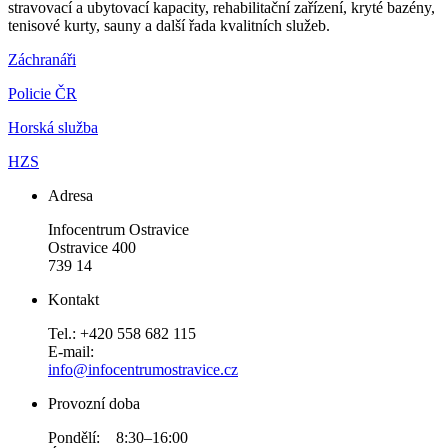
stravovací a ubytovací kapacity, rehabilitační zařízení, kryté bazény,
tenisové kurty, sauny a další řada kvalitních služeb.
Záchranáři
Policie ČR
Horská služba
HZS
Adresa
Infocentrum Ostravice
Ostravice 400
739 14
Kontakt
Tel.: +420 558 682 115
E-mail:
info@infocentrumostravice.cz
Provozní doba
Pondělí: 8:30–16:00