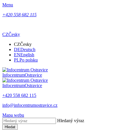
Menu
+420 558 682 115
CZ
Česky
CZ
Česky
DE
Deutsch
EN
English
PL
Po polsku
Infocentrum
Ostravice
Infocentrum
Ostravice
+420 558 682 115
info@infocentrumostravice.cz
Mapa webu
Hledaný výraz
Hledat