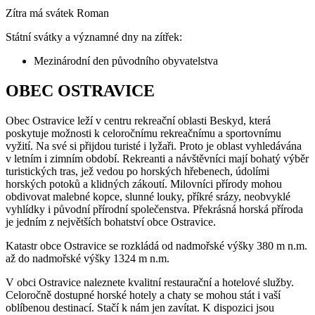
Zítra má svátek
Roman
Státní svátky a významné dny na zítřek:
Mezinárodní den původního obyvatelstva
OBEC OSTRAVICE
Obec Ostravice leží v centru rekreační oblasti Beskyd, která
poskytuje možnosti k celoročnímu rekreačnímu a sportovnímu
vyžití. Na své si přijdou turisté i lyžaři. Proto je oblast vyhledávána
v letním i zimním období. Rekreanti a návštěvníci mají bohatý výběr
turistických tras, jež vedou po horských hřebenech, údolími
horských potoků a klidných zákoutí. Milovníci přírody mohou
obdivovat malebné kopce, slunné louky, příkré srázy, neobvyklé
vyhlídky i původní přírodní společenstva. Překrásná horská příroda
je jedním z největších bohatství obce Ostravice.
Katastr obce Ostravice se rozkládá od nadmořské výšky 380 m n.m.
až do nadmořské výšky 1324 m n.m.
V obci Ostravice naleznete kvalitní restaurační a hotelové služby.
Celoročně dostupné horské hotely a chaty se mohou stát i vaší
oblíbenou destinací. Stačí k nám jen zavítat. K dispozici jsou