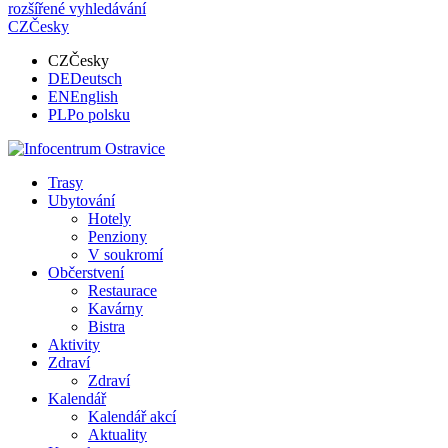
rozšířené vyhledávání
CZ
Česky
CZ
Česky
DE
Deutsch
EN
English
PL
Po polsku
Trasy
Ubytování
Hotely
Penziony
V soukromí
Občerstvení
Restaurace
Kavárny
Bistra
Aktivity
Zdraví
Zdraví
Kalendář
Kalendář akcí
Aktuality