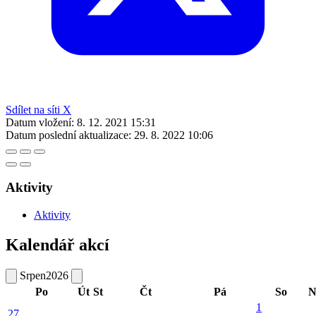
Sdílet na síti X
Datum vložení:
8. 12. 2021 15:31
Datum poslední aktualizace:
29. 8. 2022 10:06
Aktivity
Aktivity
Kalendář akcí
Srpen
2026
Po
Út
St
Čt
Pá
So
N
1
27