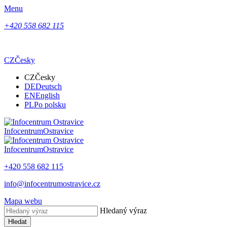
Menu
+420 558 682 115
CZ
Česky
CZ
Česky
DE
Deutsch
EN
English
PL
Po polsku
Infocentrum
Ostravice
Infocentrum
Ostravice
+420 558 682 115
info@infocentrumostravice.cz
Mapa webu
Hledaný výraz
Hledat