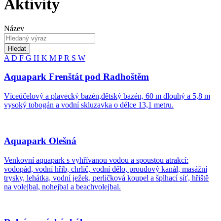
Aktivity
Název
Hledat
A
D
F
G
H
K
M
P
R
S
W
Aquapark Frenštát pod Radhoštěm
Víceúčelový a plavecký bazén,dětský bazén, 60 m dlouhý a 5,8 m
vysoký tobogán a vodní skluzavka o délce 13,1 metru.
Aquapark Olešná
Venkovní aquapark s vyhřívanou vodou a spoustou atrakcí:
vodopád, vodní hřib, chrlič, vodní dělo, proudový kanál, masážní
trysky, lehátka, vodní ježek, perličková koupel a šplhací síť, hřiště
na volejbal, nohejbal a beachvolejbal.