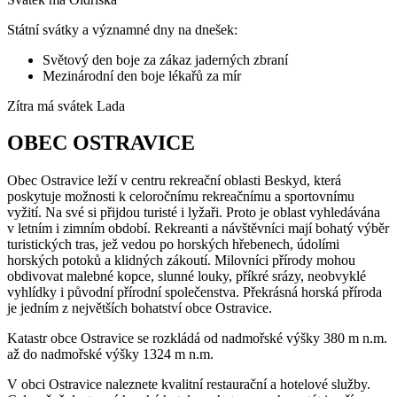
Státní svátky a významné dny na dnešek:
Světový den boje za zákaz jaderných zbraní
Mezinárodní den boje lékařů za mír
Zítra má svátek
Lada
OBEC OSTRAVICE
Obec Ostravice leží v centru rekreační oblasti Beskyd, která
poskytuje možnosti k celoročnímu rekreačnímu a sportovnímu
vyžití. Na své si přijdou turisté i lyžaři. Proto je oblast vyhledávána
v letním i zimním období. Rekreanti a návštěvníci mají bohatý výběr
turistických tras, jež vedou po horských hřebenech, údolími
horských potoků a klidných zákoutí. Milovníci přírody mohou
obdivovat malebné kopce, slunné louky, příkré srázy, neobvyklé
vyhlídky i původní přírodní společenstva. Překrásná horská příroda
je jedním z největších bohatství obce Ostravice.
Katastr obce Ostravice se rozkládá od nadmořské výšky 380 m n.m.
až do nadmořské výšky 1324 m n.m.
V obci Ostravice naleznete kvalitní restaurační a hotelové služby.