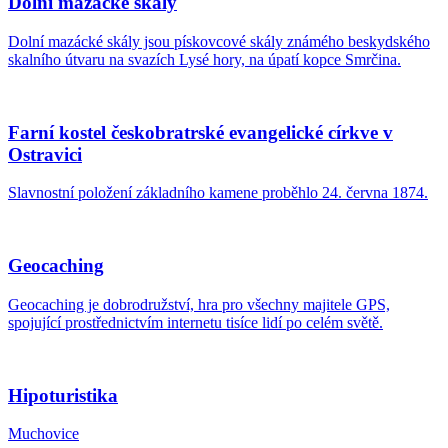
Dolní mazácké skály
Dolní mazácké skály jsou pískovcové skály známého beskydského
skalního útvaru na svazích Lysé hory, na úpatí kopce Smrčina.
Farní kostel českobratrské evangelické církve v
Ostravici
Slavnostní položení základního kamene proběhlo 24. června 1874.
Geocaching
Geocaching je dobrodružství, hra pro všechny majitele GPS,
spojující prostřednictvím internetu tisíce lidí po celém světě.
Hipoturistika
Muchovice