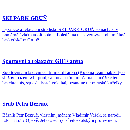
SKI PARK GRUŇ
Lyžařské a rekreační středisko SKI PARK GRUŇ se nachází v
poměrně úzkém údolí potoka Poledňana na severovýchodním úbočí
beskydského Gruně.
Sportovní a relaxační GIFF aréna
Sportovní a relaxační centrum Giff aréna (Kotelna) vám nabízí tyto
služby: bazén, whirpool, saunu a solárium. Zahrát si můžete tenis,
beachtennis, squash, beachvolejbal, petanque nebo ruské kuželky.
Srub Petra Bezruče
Básník Petr Bezruč, vlastním jménem Vladimír Vašek, se narodil
roku 1867 v Opavě. Jeho otec byl středoškolským profesorem.