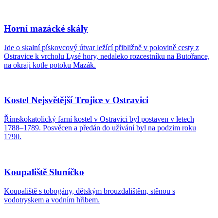
Horní mazácké skály
Jde o skalní pískovcový útvar ležící přibližně v polovině cesty z
Ostravice k vrcholu Lysé hory, nedaleko rozcestníku na Butořance,
na okraji kotle potoku Mazák.
Kostel Nejsvětější Trojice v Ostravici
Římskokatolický farní kostel v Ostravici byl postaven v letech
1788–1789. Posvěcen a předán do užívání byl na podzim roku
1790.
Koupaliště Sluníčko
Koupaliště s tobogány, dětským brouzdalištěm, stěnou s
vodotryskem a vodním hřibem.