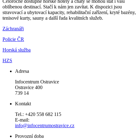
Celoročně dostupné horské hotely a chaty se mohou stát i vaší
oblíbenou destinací. Stačí k nám jen zavítat. K dispozici jsou
stravovací a ubytovací kapacity, rehabilitační zařízení, kryté bazény,
tenisové kurty, sauny a další řada kvalitních služeb.
Záchranáři
Policie ČR
Horská služba
HZS
Adresa
Infocentrum Ostravice
Ostravice 400
739 14
Kontakt
Tel.: +420 558 682 115
E-mail:
info@infocentrumostravice.cz
Provozní doba