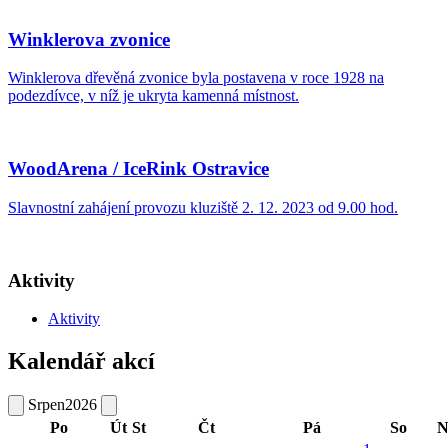
Winklerova zvonice
Winklerova dřevěná zvonice byla postavena v roce 1928 na
podezdívce, v níž je ukryta kamenná místnost.
WoodArena / IceRink Ostravice
Slavnostní zahájení provozu kluziště 2. 12. 2023 od 9.00 hod.
Aktivity
Aktivity
Kalendář akcí
Srpen
2026
Po
Út
St
Čt
Pá
So
N