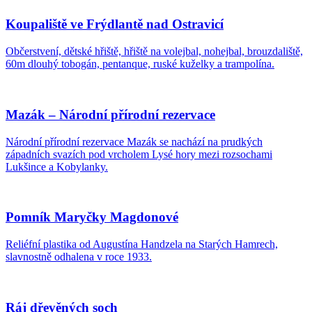
Koupaliště ve Frýdlantě nad Ostravicí
Občerstvení, dětské hřiště, hřiště na volejbal, nohejbal, brouzdaliště,
60m dlouhý tobogán, pentanque, ruské kuželky a trampolína.
Mazák – Národní přírodní rezervace
Národní přírodní rezervace Mazák se nachází na prudkých
západních svazích pod vrcholem Lysé hory mezi rozsochami
Lukšince a Kobylanky.
Pomník Maryčky Magdonové
Reliéfní plastika od Augustína Handzela na Starých Hamrech,
slavnostně odhalena v roce 1933.
Ráj dřevěných soch