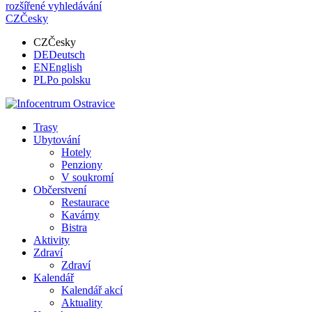
rozšířené vyhledávání
CZ
Česky
CZ
Česky
DE
Deutsch
EN
English
PL
Po polsku
Trasy
Ubytování
Hotely
Penziony
V soukromí
Občerstvení
Restaurace
Kavárny
Bistra
Aktivity
Zdraví
Zdraví
Kalendář
Kalendář akcí
Aktuality