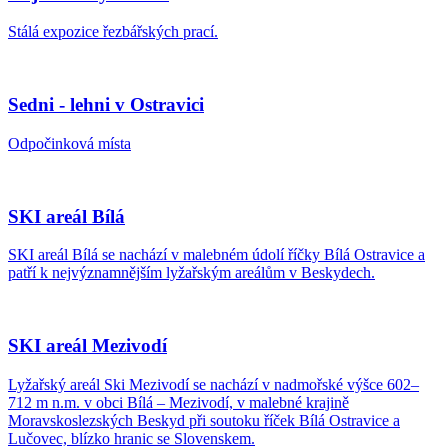
Stálá expozice řezbářských prací.
Sedni - lehni v Ostravici
Odpočinková místa
SKI areál Bílá
SKI areál Bílá se nachází v malebném údolí říčky Bílá Ostravice a
patří k nejvýznamnějším lyžařským areálům v Beskydech.
SKI areál Mezivodí
Lyžařský areál Ski Mezivodí se nachází v nadmořské výšce 602–
712 m n.m. v obci Bílá – Mezivodí, v malebné krajině
Moravskoslezských Beskyd při soutoku říček Bílá Ostravice a
Lučovec, blízko hranic se Slovenskem.