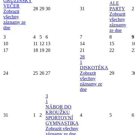
GRUZÍNSKÝ
ALE
VEČER
28
29
30
31
PARTY
2
Zobrazit
Zobrazit
všechny
všechny
záznamy ze
záznamy
dne
ze dne
3
4
5
6
7
8
9
10
11
12
13
14
15
1
17
18
19
20
21
22
2
28
1
DISKOTÉKA
24
25
26
27
Zobrazit
29
3
všechny
záznamy ze
dne
3
1
NÁBOR DO
KROUŽKU
31
1
2
4
5
6
SPORTOVNÍ
GYMNASTIKA
Zobrazit všechny
záznamy ze dne