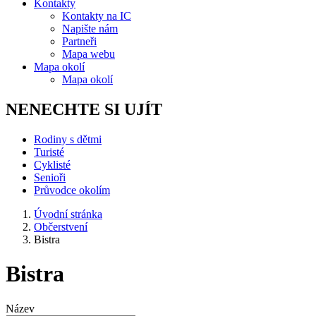
Kontakty
Kontakty na IC
Napište nám
Partneři
Mapa webu
Mapa okolí
Mapa okolí
NENECHTE SI UJÍT
Rodiny s dětmi
Turisté
Cyklisté
Senioři
Průvodce okolím
Úvodní stránka
Občerstvení
Bistra
Bistra
Název