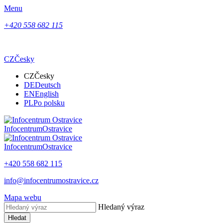
Menu
+420 558 682 115
CZ
Česky
CZ
Česky
DE
Deutsch
EN
English
PL
Po polsku
Infocentrum
Ostravice
Infocentrum
Ostravice
+420 558 682 115
info@infocentrumostravice.cz
Mapa webu
Hledaný výraz
Hledat