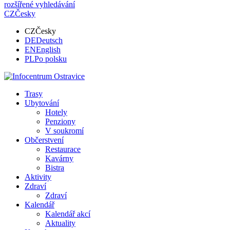
rozšířené vyhledávání
CZ
Česky
CZ
Česky
DE
Deutsch
EN
English
PL
Po polsku
Trasy
Ubytování
Hotely
Penziony
V soukromí
Občerstvení
Restaurace
Kavárny
Bistra
Aktivity
Zdraví
Zdraví
Kalendář
Kalendář akcí
Aktuality