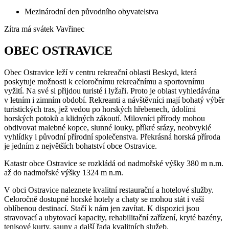
Mezinárodní den původního obyvatelstva
Zítra má svátek
Vavřinec
OBEC OSTRAVICE
Obec Ostravice leží v centru rekreační oblasti Beskyd, která
poskytuje možnosti k celoročnímu rekreačnímu a sportovnímu
vyžití. Na své si přijdou turisté i lyžaři. Proto je oblast vyhledávána
v letním i zimním období. Rekreanti a návštěvníci mají bohatý výběr
turistických tras, jež vedou po horských hřebenech, údolími
horských potoků a klidných zákoutí. Milovníci přírody mohou
obdivovat malebné kopce, slunné louky, příkré srázy, neobvyklé
vyhlídky i původní přírodní společenstva. Překrásná horská příroda
je jedním z největších bohatství obce Ostravice.
Katastr obce Ostravice se rozkládá od nadmořské výšky 380 m n.m.
až do nadmořské výšky 1324 m n.m.
V obci Ostravice naleznete kvalitní restaurační a hotelové služby.
Celoročně dostupné horské hotely a chaty se mohou stát i vaší
oblíbenou destinací. Stačí k nám jen zavítat. K dispozici jsou
stravovací a ubytovací kapacity, rehabilitační zařízení, kryté bazény,
tenisové kurty, sauny a další řada kvalitních služeb.