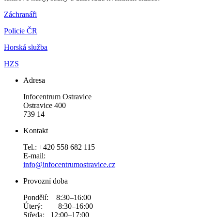
Záchranáři
Policie ČR
Horská služba
HZS
Adresa
Infocentrum Ostravice
Ostravice 400
739 14
Kontakt
Tel.: +420 558 682 115
E-mail:
info@infocentrumostravice.cz
Provozní doba
Pondělí: 8:30–16:00
Úterý: 8:30–16:00
Středa: 12:00–17:00