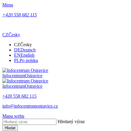
Menu
+420 558 682 115
CZ
Česky
CZ
Česky
DE
Deutsch
EN
English
PL
Po polsku
Infocentrum
Ostravice
Infocentrum
Ostravice
+420 558 682 115
info@infocentrumostravice.cz
Mapa webu
Hledaný výraz
Hledat