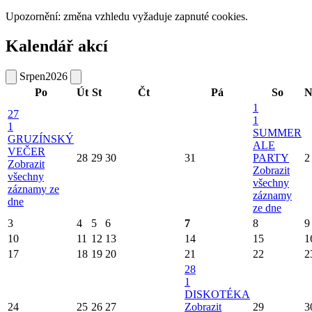
Upozornění: změna vzhledu vyžaduje zapnuté cookies.
Kalendář akcí
Srpen
2026
Po
Út
St
Čt
Pá
So
N
1
27
1
1
SUMMER
GRUZÍNSKÝ
ALE
VEČER
28
29
30
31
PARTY
2
Zobrazit
Zobrazit
všechny
všechny
záznamy ze
záznamy
dne
ze dne
3
4
5
6
7
8
9
10
11
12
13
14
15
1
17
18
19
20
21
22
2
28
1
DISKOTÉKA
24
25
26
27
Zobrazit
29
3