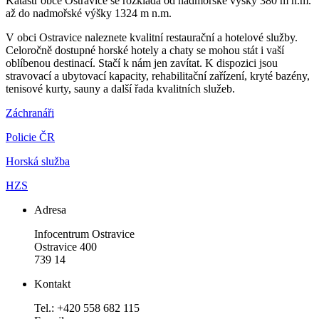
Katastr obce Ostravice se rozkládá od nadmořské výšky 380 m n.m.
až do nadmořské výšky 1324 m n.m.
V obci Ostravice naleznete kvalitní restaurační a hotelové služby.
Celoročně dostupné horské hotely a chaty se mohou stát i vaší
oblíbenou destinací. Stačí k nám jen zavítat. K dispozici jsou
stravovací a ubytovací kapacity, rehabilitační zařízení, kryté bazény,
tenisové kurty, sauny a další řada kvalitních služeb.
Záchranáři
Policie ČR
Horská služba
HZS
Adresa
Infocentrum Ostravice
Ostravice 400
739 14
Kontakt
Tel.: +420 558 682 115