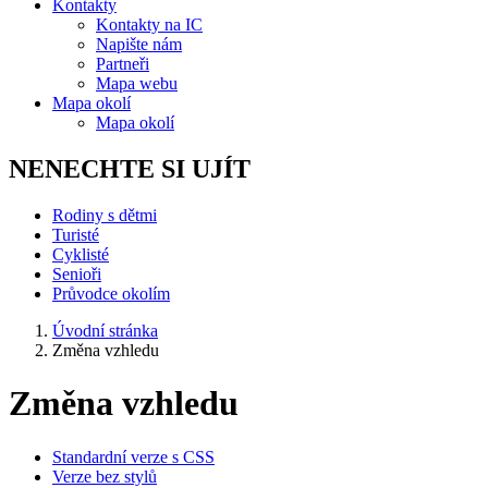
Kontakty
Kontakty na IC
Napište nám
Partneři
Mapa webu
Mapa okolí
Mapa okolí
NENECHTE SI UJÍT
Rodiny s dětmi
Turisté
Cyklisté
Senioři
Průvodce okolím
Úvodní stránka
Změna vzhledu
Změna vzhledu
Standardní verze s CSS
Verze bez stylů