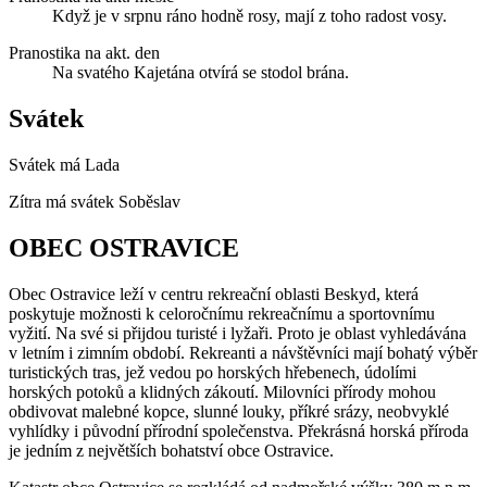
Když je v srpnu ráno hodně rosy, mají z toho radost vosy.
Pranostika na akt. den
Na svatého Kajetána otvírá se stodol brána.
Svátek
Svátek má
Lada
Zítra má svátek
Soběslav
OBEC OSTRAVICE
Obec Ostravice leží v centru rekreační oblasti Beskyd, která
poskytuje možnosti k celoročnímu rekreačnímu a sportovnímu
vyžití. Na své si přijdou turisté i lyžaři. Proto je oblast vyhledávána
v letním i zimním období. Rekreanti a návštěvníci mají bohatý výběr
turistických tras, jež vedou po horských hřebenech, údolími
horských potoků a klidných zákoutí. Milovníci přírody mohou
obdivovat malebné kopce, slunné louky, příkré srázy, neobvyklé
vyhlídky i původní přírodní společenstva. Překrásná horská příroda
je jedním z největších bohatství obce Ostravice.