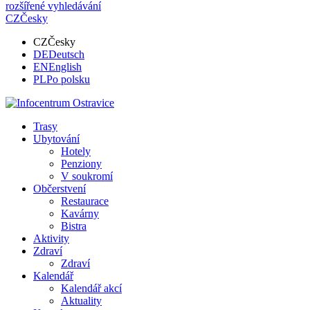
rozšířené vyhledávání
CZ
Česky
CZ
Česky
DE
Deutsch
EN
English
PL
Po polsku
Trasy
Ubytování
Hotely
Penziony
V soukromí
Občerstvení
Restaurace
Kavárny
Bistra
Aktivity
Zdraví
Zdraví
Kalendář
Kalendář akcí
Aktuality