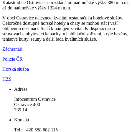
Katastr obce Ostravice se rozkládá od nadmořské výšky 380 m n.m.
až do nadmořské výšky 1324 m n.m.
V obci Ostravice naleznete kvalitní restaurační a hotelové služby.
Celoročně dostupné horské hotely a chaty se mohou stát i vaší
oblíbenou destinací. Stačí k nám jen zavítat. K dispozici jsou
stravovací a ubytovací kapacity, rehabilitační zařízení, kryté bazény,
tenisové kurty, sauny a další řada kvalitních služeb.
Záchranáři
Policie ČR
Horská služba
HZS
Adresa
Infocentrum Ostravice
Ostravice 400
739 14
Kontakt
Tel.: +420 558 682 115