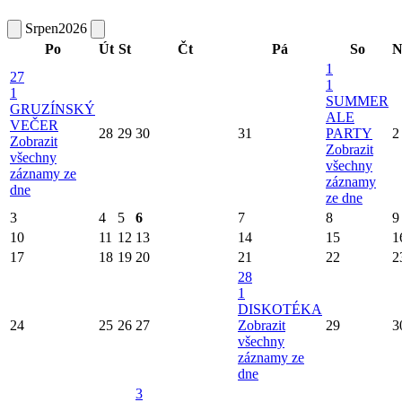
Srpen
2026
Po
Út
St
Čt
Pá
So
N
1
27
1
1
SUMMER
GRUZÍNSKÝ
ALE
VEČER
28
29
30
31
PARTY
2
Zobrazit
Zobrazit
všechny
všechny
záznamy ze
záznamy
dne
ze dne
3
4
5
6
7
8
9
10
11
12
13
14
15
1
17
18
19
20
21
22
2
28
1
DISKOTÉKA
24
25
26
27
Zobrazit
29
3
všechny
záznamy ze
dne
3