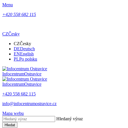
Menu
+420 558 682 115
CZ
Česky
CZ
Česky
DE
Deutsch
EN
English
PL
Po polsku
Infocentrum
Ostravice
Infocentrum
Ostravice
+420 558 682 115
info@infocentrumostravice.cz
Mapa webu
Hledaný výraz
Hledat