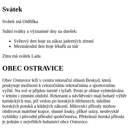
Svátek
Svátek má
Oldřiška
Státní svátky a významné dny na dnešek:
Světový den boje za zákaz jaderných zbraní
Mezinárodní den boje lékařů za mír
Zítra má svátek
Lada
OBEC OSTRAVICE
Obec Ostravice leží v centru rekreační oblasti Beskyd, která
poskytuje možnosti k celoročnímu rekreačnímu a sportovnímu
vyžití. Na své si přijdou turisté i lyžaři. Proto je oblast vyhledávána
v letním i zimním období. Rekreanti a návštěvníci mají bohatý výběr
turistických tras, jež vedou po horských hřebenech, údolími
horských potoků a klidných zákoutí. Milovníci přírody mohou
obdivovat malebné kopce, slunné louky, příkré srázy, neobvyklé
vyhlídky i původní přírodní společenstva. Překrásná horská příroda
je jedním z největších bohatství obce Ostravice.