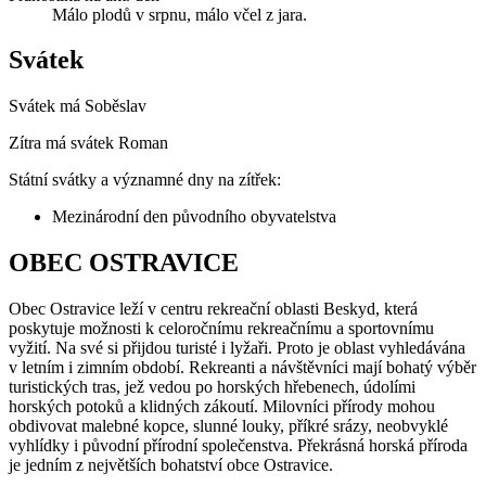
Málo plodů v srpnu, málo včel z jara.
Svátek
Svátek má
Soběslav
Zítra má svátek
Roman
Státní svátky a významné dny na zítřek:
Mezinárodní den původního obyvatelstva
OBEC OSTRAVICE
Obec Ostravice leží v centru rekreační oblasti Beskyd, která
poskytuje možnosti k celoročnímu rekreačnímu a sportovnímu
vyžití. Na své si přijdou turisté i lyžaři. Proto je oblast vyhledávána
v letním i zimním období. Rekreanti a návštěvníci mají bohatý výběr
turistických tras, jež vedou po horských hřebenech, údolími
horských potoků a klidných zákoutí. Milovníci přírody mohou
obdivovat malebné kopce, slunné louky, příkré srázy, neobvyklé
vyhlídky i původní přírodní společenstva. Překrásná horská příroda
je jedním z největších bohatství obce Ostravice.