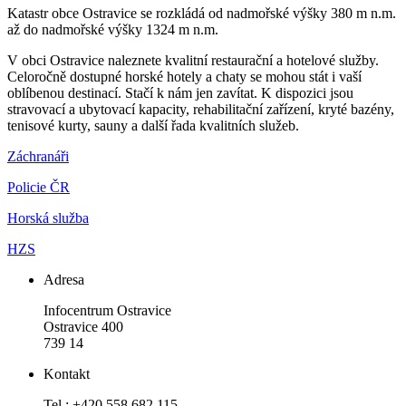
Katastr obce Ostravice se rozkládá od nadmořské výšky 380 m n.m.
až do nadmořské výšky 1324 m n.m.
V obci Ostravice naleznete kvalitní restaurační a hotelové služby.
Celoročně dostupné horské hotely a chaty se mohou stát i vaší
oblíbenou destinací. Stačí k nám jen zavítat. K dispozici jsou
stravovací a ubytovací kapacity, rehabilitační zařízení, kryté bazény,
tenisové kurty, sauny a další řada kvalitních služeb.
Záchranáři
Policie ČR
Horská služba
HZS
Adresa
Infocentrum Ostravice
Ostravice 400
739 14
Kontakt
Tel.: +420 558 682 115