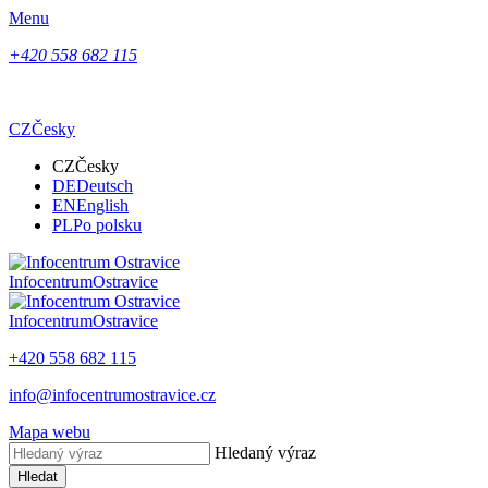
Menu
+420 558 682 115
CZ
Česky
CZ
Česky
DE
Deutsch
EN
English
PL
Po polsku
Infocentrum
Ostravice
Infocentrum
Ostravice
+420 558 682 115
info@infocentrumostravice.cz
Mapa webu
Hledaný výraz
Hledat