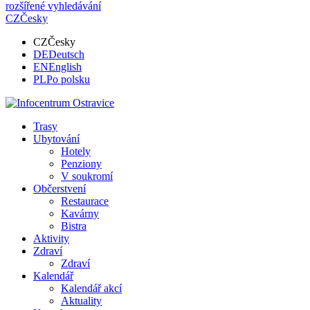
rozšířené vyhledávání
CZ
Česky
CZ
Česky
DE
Deutsch
EN
English
PL
Po polsku
Trasy
Ubytování
Hotely
Penziony
V soukromí
Občerstvení
Restaurace
Kavárny
Bistra
Aktivity
Zdraví
Zdraví
Kalendář
Kalendář akcí
Aktuality