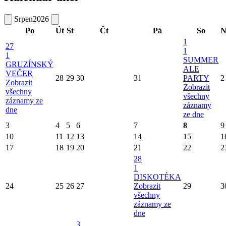
Srpen
2026
Po
Út
St
Čt
Pá
So
N
1
27
1
1
SUMMER
GRUZÍNSKÝ
ALE
VEČER
28
29
30
31
PARTY
2
Zobrazit
Zobrazit
všechny
všechny
záznamy ze
záznamy
dne
ze dne
3
4
5
6
7
8
9
10
11
12
13
14
15
1
17
18
19
20
21
22
2
28
1
DISKOTÉKA
24
25
26
27
Zobrazit
29
3
všechny
záznamy ze
dne
3