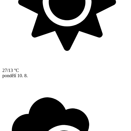
27/13 °C
pondělí
10. 8.