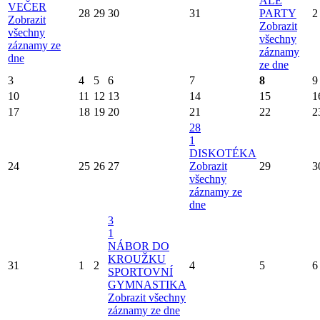
ALE
VEČER
28
29
30
31
PARTY
2
Zobrazit
Zobrazit
všechny
všechny
záznamy ze
záznamy
dne
ze dne
3
4
5
6
7
8
9
10
11
12
13
14
15
1
17
18
19
20
21
22
2
28
1
DISKOTÉKA
24
25
26
27
Zobrazit
29
3
všechny
záznamy ze
dne
3
1
NÁBOR DO
KROUŽKU
31
1
2
4
5
6
SPORTOVNÍ
GYMNASTIKA
Zobrazit všechny
záznamy ze dne