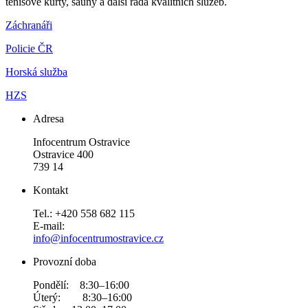
tenisové kurty, sauny a další řada kvalitních služeb.
Záchranáři
Policie ČR
Horská služba
HZS
Adresa
Infocentrum Ostravice
Ostravice 400
739 14
Kontakt
Tel.: +420 558 682 115
E-mail:
info@infocentrumostravice.cz
Provozní doba
Pondělí: 8:30–16:00
Úterý: 8:30–16:00