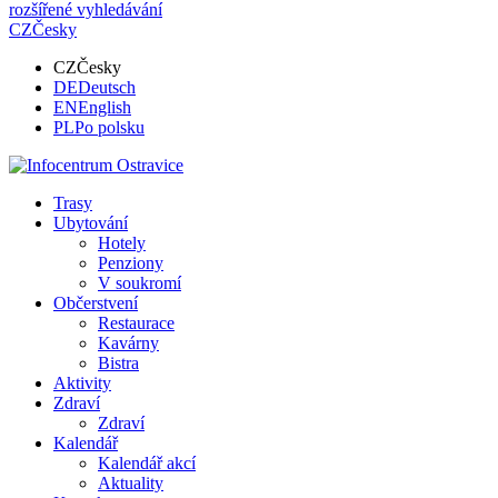
rozšířené vyhledávání
CZ
Česky
CZ
Česky
DE
Deutsch
EN
English
PL
Po polsku
Trasy
Ubytování
Hotely
Penziony
V soukromí
Občerstvení
Restaurace
Kavárny
Bistra
Aktivity
Zdraví
Zdraví
Kalendář
Kalendář akcí
Aktuality