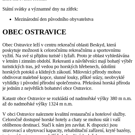
Státní svátky a významné dny na zítřek:
Mezinárodní den původního obyvatelstva
OBEC OSTRAVICE
Obec Ostravice leží v centru rekreační oblasti Beskyd, která
poskytuje možnosti k celoročnímu rekreačnímu a sportovnímu
vyžití. Na své si přijdou turisté i lyžaři. Proto je oblast vyhledávána
v letním i zimním období. Rekreanti a návštěvníci mají bohatý výběr
turistických tras, jež vedou po horských hřebenech, údolími
horských potoků a klidných zákoutí. Milovníci přírody mohou
obdivovat malebné kopce, slunné louky, příkré srázy, neobvyklé
vyhlídky i původní přírodní společenstva. Překrásná horská příroda
je jedním z největších bohatství obce Ostravice.
Katastr obce Ostravice se rozkládá od nadmořské výšky 380 m n.m.
až do nadmořské výšky 1324 m n.m.
V obci Ostravice naleznete kvalitní restaurační a hotelové služby.
Celoročně dostupné horské hotely a chaty se mohou stát i vaší
oblíbenou destinací. Stačí k nám jen zavítat. K dispozici jsou
stravovací a ubytovací kapacity, rehabilitační zařízení, kryté bazény,