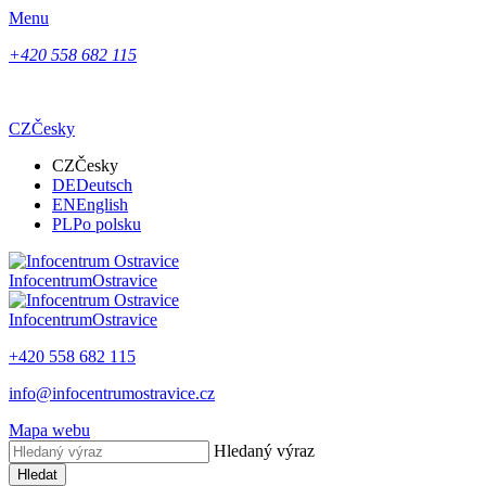
Menu
+420 558 682 115
CZ
Česky
CZ
Česky
DE
Deutsch
EN
English
PL
Po polsku
Infocentrum
Ostravice
Infocentrum
Ostravice
+420 558 682 115
info@infocentrumostravice.cz
Mapa webu
Hledaný výraz
Hledat