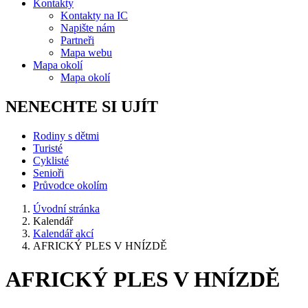
Kontakty
Kontakty na IC
Napište nám
Partneři
Mapa webu
Mapa okolí
Mapa okolí
NENECHTE SI UJÍT
Rodiny s dětmi
Turisté
Cyklisté
Senioři
Průvodce okolím
Úvodní stránka
Kalendář
Kalendář akcí
AFRICKÝ PLES V HNÍZDĚ
AFRICKÝ PLES V HNÍZDĚ