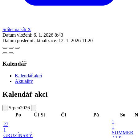
Sdílet na síti X
Datum vložení:
6. 1. 2026 8:43
Datum poslední aktualizace:
12. 1. 2026 11:20
Kalendář
Kalendář akcí
Aktuality
Kalendář akcí
Srpen
2026
Po
Út
St
Čt
Pá
So
N
1
27
1
1
SUMMER
GRUZÍNSKÝ