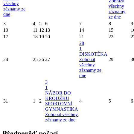
Zobrazit
všechny
všechny
záznamy ze
záznamy
dne
ze dne
3
4
5
6
7
8
9
10
11
12
13
14
15
1
17
18
19
20
21
22
2
28
1
DISKOTÉKA
24
25
26
27
Zobrazit
29
3
všechny
záznamy ze
dne
3
1
NÁBOR DO
KROUŽKU
31
1
2
4
5
6
SPORTOVNÍ
GYMNASTIKA
Zobrazit všechny
záznamy ze dne
Předpověď počasí