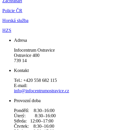
Záchranáři
Policie ČR
Horská služba
HZS
Adresa
Infocentrum Ostravice
Ostravice 400
739 14
Kontakt
Tel.: +420 558 682 115
E-mail:
info@infocentrumostravice.cz
Provozní doba
Pondělí: 8:30–16:00
Úterý: 8:30–16:00
Středa: 12:00–17:00
Čtvrtek: 8:30–16:00