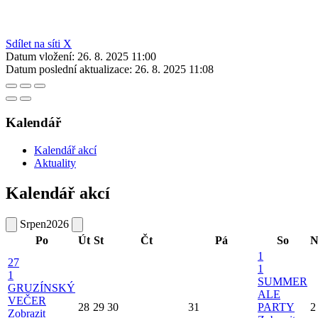
Sdílet na síti X
Datum vložení:
26. 8. 2025 11:00
Datum poslední aktualizace:
26. 8. 2025 11:08
Kalendář
Kalendář akcí
Aktuality
Kalendář akcí
Srpen
2026
Po
Út
St
Čt
Pá
So
N
1
27
1
1
SUMMER
GRUZÍNSKÝ
ALE
VEČER
28
29
30
31
PARTY
2
Zobrazit