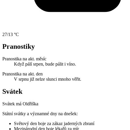
27/13 °C
Pranostiky
Pranostika na akt. měsíc
Když pálí srpen, bude pálit i víno.
Pranostika na akt. den
V srpnu již nelze slunci mnoho věřit.
Svátek
Svátek má
Oldřiška
Státní svátky a významné dny na dnešek:
Světový den boje za zákaz jaderných zbraní
Mezinárodní den boje lékařů za mír