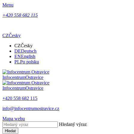
Menu
+420 558 682 115
CZ
Česky
CZ
Česky
DE
Deutsch
EN
English
PL
Po polsku
Infocentrum
Ostravice
Infocentrum
Ostravice
+420 558 682 115
info@infocentrumostravice.cz
Mapa webu
Hledaný výraz
Hledat