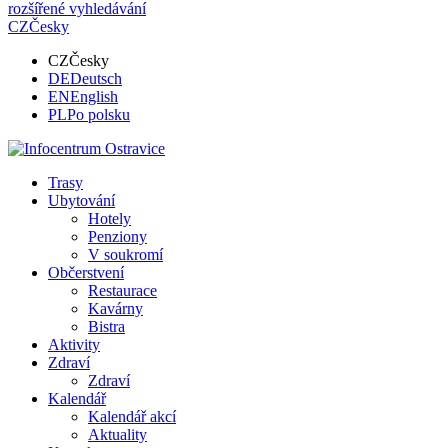
rozšířené vyhledávání
CZ
Česky
CZ
Česky
DE
Deutsch
EN
English
PL
Po polsku
Trasy
Ubytování
Hotely
Penziony
V soukromí
Občerstvení
Restaurace
Kavárny
Bistra
Aktivity
Zdraví
Zdraví
Kalendář
Kalendář akcí
Aktuality