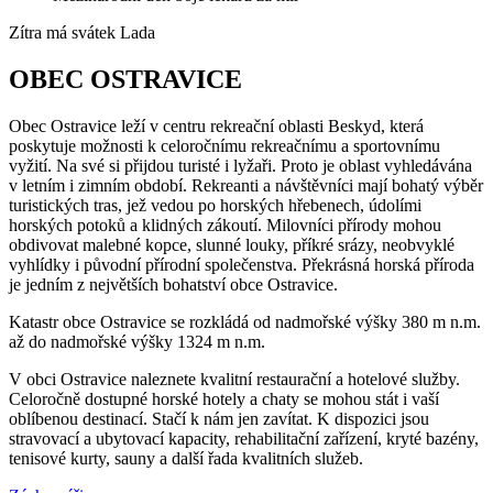
Zítra má svátek
Lada
OBEC OSTRAVICE
Obec Ostravice leží v centru rekreační oblasti Beskyd, která
poskytuje možnosti k celoročnímu rekreačnímu a sportovnímu
vyžití. Na své si přijdou turisté i lyžaři. Proto je oblast vyhledávána
v letním i zimním období. Rekreanti a návštěvníci mají bohatý výběr
turistických tras, jež vedou po horských hřebenech, údolími
horských potoků a klidných zákoutí. Milovníci přírody mohou
obdivovat malebné kopce, slunné louky, příkré srázy, neobvyklé
vyhlídky i původní přírodní společenstva. Překrásná horská příroda
je jedním z největších bohatství obce Ostravice.
Katastr obce Ostravice se rozkládá od nadmořské výšky 380 m n.m.
až do nadmořské výšky 1324 m n.m.
V obci Ostravice naleznete kvalitní restaurační a hotelové služby.
Celoročně dostupné horské hotely a chaty se mohou stát i vaší
oblíbenou destinací. Stačí k nám jen zavítat. K dispozici jsou
stravovací a ubytovací kapacity, rehabilitační zařízení, kryté bazény,
tenisové kurty, sauny a další řada kvalitních služeb.