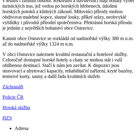
v letním i zimním období. Rekreanti a návštěvníci mají bohatý výběr
turistických tras, jež vedou po horských hřebenech, údolími
horských potoků a klidných zákoutí. Milovníci přírody mohou
obdivovat malebné kopce, slunné louky, příkré srázy, neobvyklé
vyhlídky i původní přírodní společenstva. Překrásná horská příroda
je jedním z největších bohatství obce Ostravice.
Katastr obce Ostravice se rozkládá od nadmořské výšky 380 m n.m.
až do nadmořské výšky 1324 m n.m.
V obci Ostravice naleznete kvalitní restaurační a hotelové služby.
Celoročně dostupné horské hotely a chaty se mohou stát i vaší
oblíbenou destinací. Stačí k nám jen zavítat. K dispozici jsou
stravovací a ubytovací kapacity, rehabilitační zařízení, kryté bazény,
tenisové kurty, sauny a další řada kvalitních služeb.
Záchranáři
Policie ČR
Horská služba
HZS
Adresa