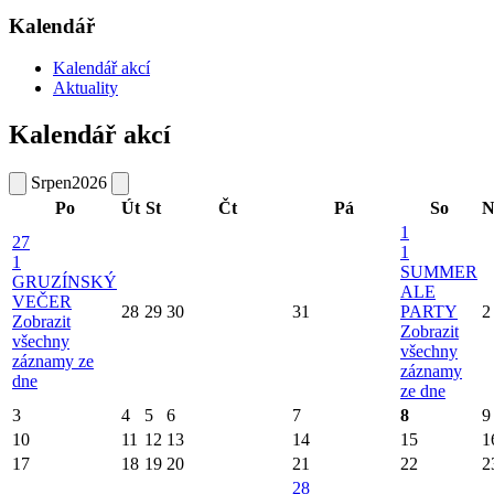
Kalendář
Kalendář akcí
Aktuality
Kalendář akcí
Srpen
2026
Po
Út
St
Čt
Pá
So
N
1
27
1
1
SUMMER
GRUZÍNSKÝ
ALE
VEČER
28
29
30
31
PARTY
2
Zobrazit
Zobrazit
všechny
všechny
záznamy ze
záznamy
dne
ze dne
3
4
5
6
7
8
9
10
11
12
13
14
15
1
17
18
19
20
21
22
2
28