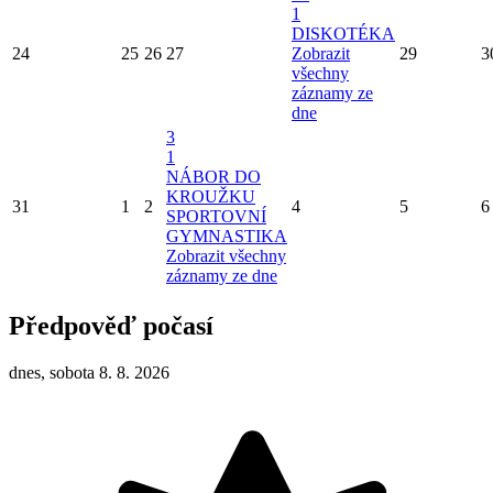
1
DISKOTÉKA
24
25
26
27
Zobrazit
29
3
všechny
záznamy ze
dne
3
1
NÁBOR DO
KROUŽKU
31
1
2
4
5
6
SPORTOVNÍ
GYMNASTIKA
Zobrazit všechny
záznamy ze dne
Předpověď počasí
dnes, sobota 8. 8. 2026