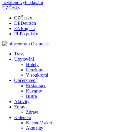
rozšířené vyhledávání
CZ
Česky
CZ
Česky
DE
Deutsch
EN
English
PL
Po polsku
Trasy
Ubytování
Hotely
Penziony
V soukromí
Občerstvení
Restaurace
Kavárny
Bistra
Aktivity
Zdraví
Zdraví
Kalendář
Kalendář akcí
Aktuality