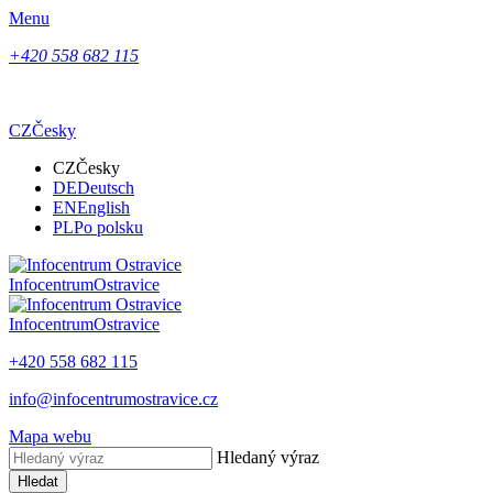
Menu
+420 558 682 115
CZ
Česky
CZ
Česky
DE
Deutsch
EN
English
PL
Po polsku
Infocentrum
Ostravice
Infocentrum
Ostravice
+420 558 682 115
info@infocentrumostravice.cz
Mapa webu
Hledaný výraz
Hledat