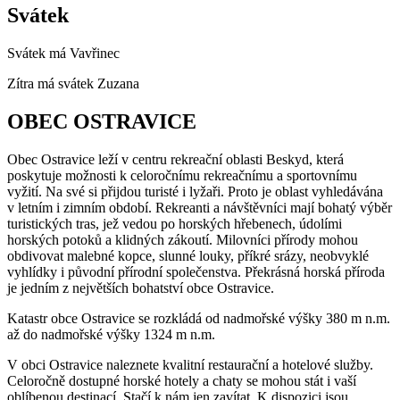
Svátek
Svátek má
Vavřinec
Zítra má svátek
Zuzana
OBEC OSTRAVICE
Obec Ostravice leží v centru rekreační oblasti Beskyd, která
poskytuje možnosti k celoročnímu rekreačnímu a sportovnímu
vyžití. Na své si přijdou turisté i lyžaři. Proto je oblast vyhledávána
v letním i zimním období. Rekreanti a návštěvníci mají bohatý výběr
turistických tras, jež vedou po horských hřebenech, údolími
horských potoků a klidných zákoutí. Milovníci přírody mohou
obdivovat malebné kopce, slunné louky, příkré srázy, neobvyklé
vyhlídky i původní přírodní společenstva. Překrásná horská příroda
je jedním z největších bohatství obce Ostravice.
Katastr obce Ostravice se rozkládá od nadmořské výšky 380 m n.m.
až do nadmořské výšky 1324 m n.m.
V obci Ostravice naleznete kvalitní restaurační a hotelové služby.
Celoročně dostupné horské hotely a chaty se mohou stát i vaší
oblíbenou destinací. Stačí k nám jen zavítat. K dispozici jsou