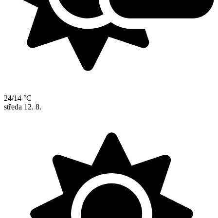
24/14 °C
středa
12. 8.