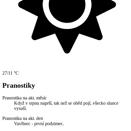
27/11 °C
Pranostiky
Pranostika na akt. měsíc
Když v srpnu naprší, tak než se oběd pojí, všecko slunce
vysuší.
Pranostika na akt. den
Vavřinec - první podzimec.