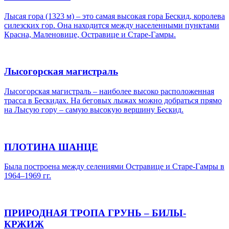
Лысая гора (1323 м) – это самая высокая гора Бескид, королева
силезских гор. Она находится между населенными пунктами
Красна, Маленовице, Остравице и Старе-Гамры.
Лысогорская магистраль
Лысогорская магистраль – наиболее высоко расположенная
трасса в Бескидах. На беговых лыжах можно добраться прямо
на Лысую гору – самую высокую вершину Бескид.
ПЛОТИНА ШАНЦЕ
Была построена между селениями Остравице и Старе-Гамры в
1964–1969 гг.
ПРИРОДНАЯ ТРОПА ГРУНЬ – БИЛЫ-
КРЖИЖ