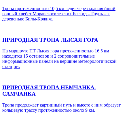
Тропа протяженностью 10,5 км ведет через красивейший
горный хребет Моравскосилезских Бескид – Грунь – к
деревеньке Билы-Кржиж.
ПРИРОДНАЯ ТРОПА ЛЫСАЯ ГОРА
На маршруте ПТ Лысая гора протяженностью 16,5 км
находится 15 остановок и 2 сопроводительные
информационные панели на вершине метеорологической
станции.
ПРИРОДНАЯ ТРОПА НЕМЧАНКА-
САМЧАНКА
Тропа продолжает картинный путь и вместе с ним образует
кольцевую трассу протяженностью около 9 км.