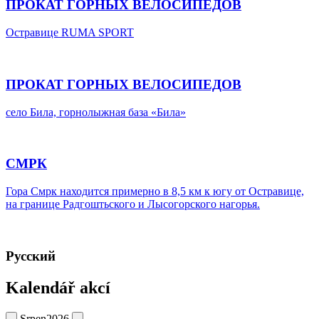
ПРОКАТ ГОРНЫХ ВЕЛОСИПЕДОВ
Остравице RUMA SPORT
ПРОКАТ ГОРНЫХ ВЕЛОСИПЕДОВ
село Била, горнолыжная база «Била»
СМРК
Гора Смрк находится примерно в 8,5 км к югу от Остравице,
на границе Радгоштьского и Лысогорского нагорья.
Pусский
Kalendář akcí
Srpen
2026