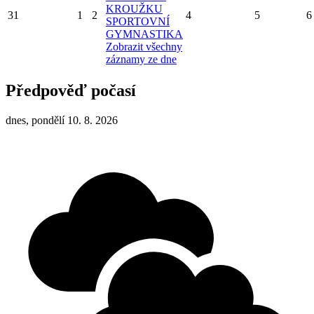
KROUŽKU
31
1
2
4
5
6
SPORTOVNÍ
GYMNASTIKA
Zobrazit všechny
záznamy ze dne
Předpověď počasí
dnes, pondělí 10. 8. 2026