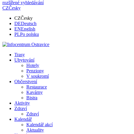
rozšířené vyhledávání
CZ
Česky
CZ
Česky
DE
Deutsch
EN
English
PL
Po polsku
Trasy
Ubytování
Hotely
Penziony
V soukromí
Občerstvení
Restaurace
Kavárny
Bistra
Aktivity
Zdraví
Zdraví
Kalendář
Kalendář akcí
Aktuality