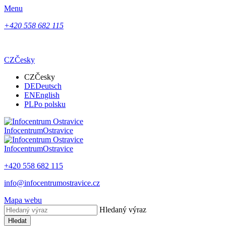
Menu
+420 558 682 115
CZ
Česky
CZ
Česky
DE
Deutsch
EN
English
PL
Po polsku
Infocentrum
Ostravice
Infocentrum
Ostravice
+420 558 682 115
info@infocentrumostravice.cz
Mapa webu
Hledaný výraz
Hledat