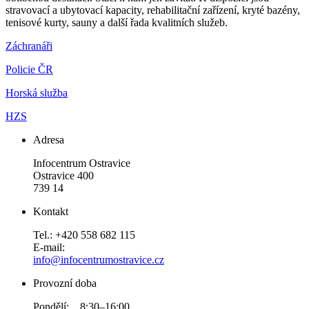
stravovací a ubytovací kapacity, rehabilitační zařízení, kryté bazény,
tenisové kurty, sauny a další řada kvalitních služeb.
Záchranáři
Policie ČR
Horská služba
HZS
Adresa
Infocentrum Ostravice
Ostravice 400
739 14
Kontakt
Tel.: +420 558 682 115
E-mail:
info@infocentrumostravice.cz
Provozní doba
Pondělí: 8:30–16:00