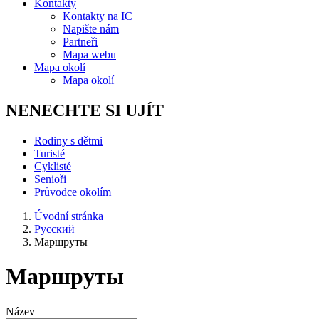
Kontakty
Kontakty na IC
Napište nám
Partneři
Mapa webu
Mapa okolí
Mapa okolí
NENECHTE SI UJÍT
Rodiny s dětmi
Turisté
Cyklisté
Senioři
Průvodce okolím
Úvodní stránka
Pусский
Маршруты
Маршруты
Název