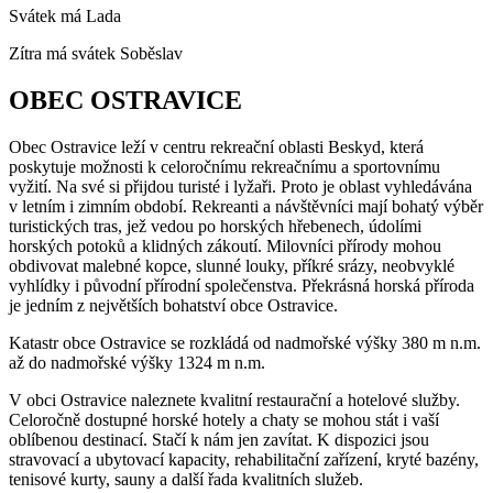
Svátek má
Lada
Zítra má svátek
Soběslav
OBEC OSTRAVICE
Obec Ostravice leží v centru rekreační oblasti Beskyd, která
poskytuje možnosti k celoročnímu rekreačnímu a sportovnímu
vyžití. Na své si přijdou turisté i lyžaři. Proto je oblast vyhledávána
v letním i zimním období. Rekreanti a návštěvníci mají bohatý výběr
turistických tras, jež vedou po horských hřebenech, údolími
horských potoků a klidných zákoutí. Milovníci přírody mohou
obdivovat malebné kopce, slunné louky, příkré srázy, neobvyklé
vyhlídky i původní přírodní společenstva. Překrásná horská příroda
je jedním z největších bohatství obce Ostravice.
Katastr obce Ostravice se rozkládá od nadmořské výšky 380 m n.m.
až do nadmořské výšky 1324 m n.m.
V obci Ostravice naleznete kvalitní restaurační a hotelové služby.
Celoročně dostupné horské hotely a chaty se mohou stát i vaší
oblíbenou destinací. Stačí k nám jen zavítat. K dispozici jsou
stravovací a ubytovací kapacity, rehabilitační zařízení, kryté bazény,
tenisové kurty, sauny a další řada kvalitních služeb.