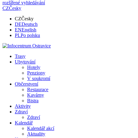
rozšířené vyhledávání
CZ
Česky
CZ
Česky
DE
Deutsch
EN
English
PL
Po polsku
Trasy
Ubytování
Hotely
Penziony
V soukromí
Občerstvení
Restaurace
Kavárny
Bistra
Aktivity
Zdraví
Zdraví
Kalendář
Kalendář akcí
Aktuality