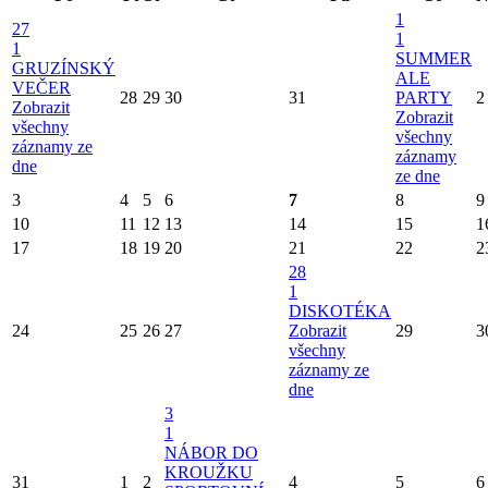
1
27
1
1
SUMMER
GRUZÍNSKÝ
ALE
VEČER
28
29
30
31
PARTY
2
Zobrazit
Zobrazit
všechny
všechny
záznamy ze
záznamy
dne
ze dne
3
4
5
6
7
8
9
10
11
12
13
14
15
1
17
18
19
20
21
22
2
28
1
DISKOTÉKA
24
25
26
27
Zobrazit
29
3
všechny
záznamy ze
dne
3
1
NÁBOR DO
KROUŽKU
31
1
2
4
5
6