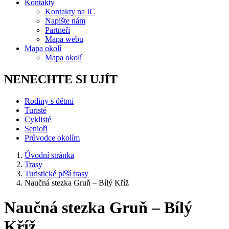
Kontakty
Kontakty na IC
Napište nám
Partneři
Mapa webu
Mapa okolí
Mapa okolí
NENECHTE SI UJÍT
Rodiny s dětmi
Turisté
Cyklisté
Senioři
Průvodce okolím
Úvodní stránka
Trasy
Turistické pěší trasy
Naučná stezka Gruň – Bílý Kříž
Naučná stezka Gruň – Bílý
Kříž