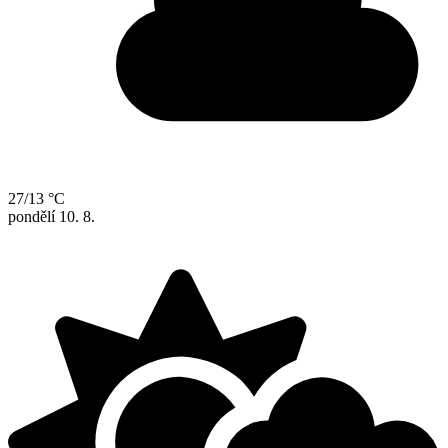
27/13 °C
pondělí
10. 8.