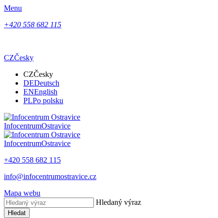
Menu
+420 558 682 115
CZ
Česky
CZ
Česky
DE
Deutsch
EN
English
PL
Po polsku
Infocentrum
Ostravice
Infocentrum
Ostravice
+420 558 682 115
info@infocentrumostravice.cz
Mapa webu
Hledaný výraz
Hledat