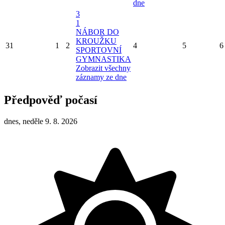
dne
3
1
NÁBOR DO
KROUŽKU
31
1
2
4
5
6
SPORTOVNÍ
GYMNASTIKA
Zobrazit všechny
záznamy ze dne
Předpověď počasí
dnes, neděle 9. 8. 2026