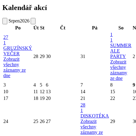
Kalendář akcí
Srpen
2026
Po
Út
St
Čt
Pá
So
N
1
27
1
1
SUMMER
GRUZÍNSKÝ
ALE
VEČER
28
29
30
31
PARTY
2
Zobrazit
Zobrazit
všechny
všechny
záznamy ze
záznamy
dne
ze dne
3
4
5
6
7
8
9
10
11
12
13
14
15
1
17
18
19
20
21
22
2
28
1
DISKOTÉKA
24
25
26
27
Zobrazit
29
3
všechny
záznamy ze