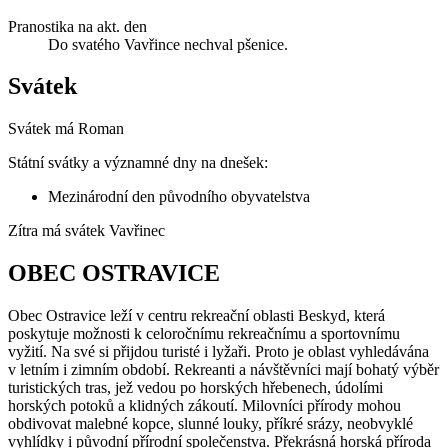
Pranostika na akt. den
Do svatého Vavřince nechval pšenice.
Svátek
Svátek má
Roman
Státní svátky a významné dny na dnešek:
Mezinárodní den původního obyvatelstva
Zítra má svátek
Vavřinec
OBEC OSTRAVICE
Obec Ostravice leží v centru rekreační oblasti Beskyd, která
poskytuje možnosti k celoročnímu rekreačnímu a sportovnímu
vyžití. Na své si přijdou turisté i lyžaři. Proto je oblast vyhledávána
v letním i zimním období. Rekreanti a návštěvníci mají bohatý výběr
turistických tras, jež vedou po horských hřebenech, údolími
horských potoků a klidných zákoutí. Milovníci přírody mohou
obdivovat malebné kopce, slunné louky, příkré srázy, neobvyklé
vyhlídky i původní přírodní společenstva. Překrásná horská příroda