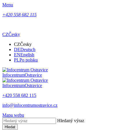
Menu
+420 558 682 115
CZ
Česky
CZ
Česky
DE
Deutsch
EN
English
PL
Po polsku
Infocentrum
Ostravice
Infocentrum
Ostravice
+420 558 682 115
info@infocentrumostravice.cz
Mapa webu
Hledaný výraz
Hledat