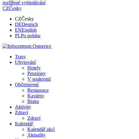
rozšířené vyhledávání
CZ
Česky
CZ
Česky
DE
Deutsch
EN
English
PL
Po polsku
Trasy
Ubytování
Hotely
Penziony
V soukromí
Občerstvení
Restaurace
Kavárny
Bistra
Aktivity
Zdraví
Zdraví
Kalendář
Kalendář akcí
Aktuality