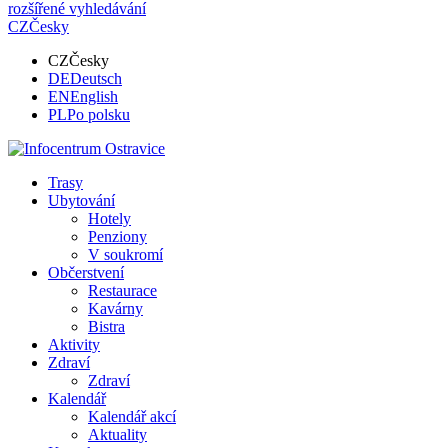
rozšířené vyhledávání
CZ
Česky
CZ
Česky
DE
Deutsch
EN
English
PL
Po polsku
Trasy
Ubytování
Hotely
Penziony
V soukromí
Občerstvení
Restaurace
Kavárny
Bistra
Aktivity
Zdraví
Zdraví
Kalendář
Kalendář akcí
Aktuality