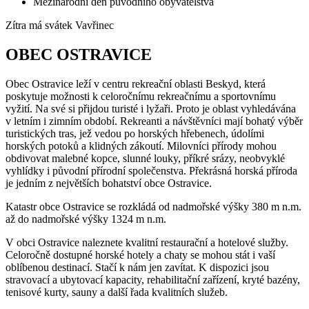
Mezinárodní den původního obyvatelstva
Zítra má svátek
Vavřinec
OBEC OSTRAVICE
Obec Ostravice leží v centru rekreační oblasti Beskyd, která
poskytuje možnosti k celoročnímu rekreačnímu a sportovnímu
vyžití. Na své si přijdou turisté i lyžaři. Proto je oblast vyhledávána
v letním i zimním období. Rekreanti a návštěvníci mají bohatý výběr
turistických tras, jež vedou po horských hřebenech, údolími
horských potoků a klidných zákoutí. Milovníci přírody mohou
obdivovat malebné kopce, slunné louky, příkré srázy, neobvyklé
vyhlídky i původní přírodní společenstva. Překrásná horská příroda
je jedním z největších bohatství obce Ostravice.
Katastr obce Ostravice se rozkládá od nadmořské výšky 380 m n.m.
až do nadmořské výšky 1324 m n.m.
V obci Ostravice naleznete kvalitní restaurační a hotelové služby.
Celoročně dostupné horské hotely a chaty se mohou stát i vaší
oblíbenou destinací. Stačí k nám jen zavítat. K dispozici jsou
stravovací a ubytovací kapacity, rehabilitační zařízení, kryté bazény,
tenisové kurty, sauny a další řada kvalitních služeb.