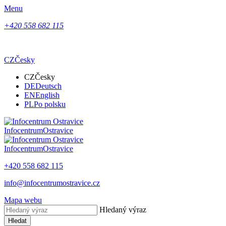
Menu
+420 558 682 115
CZ
Česky
CZ
Česky
DE
Deutsch
EN
English
PL
Po polsku
Infocentrum
Ostravice
Infocentrum
Ostravice
+420 558 682 115
info@infocentrumostravice.cz
Mapa webu
Hledaný výraz
Hledat