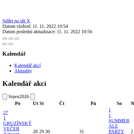
Sdílet na síti X
Datum vložení:
11. 11. 2022 10:54
Datum poslední aktualizace:
11. 11. 2022 10:56
Kalendář
Kalendář akcí
Aktuality
Kalendář akcí
Srpen
2026
Po
Út
St
Čt
Pá
So
N
1
27
1
1
SUMMER
GRUZÍNSKÝ
ALE
VEČER
28
29
30
31
PARTY
2