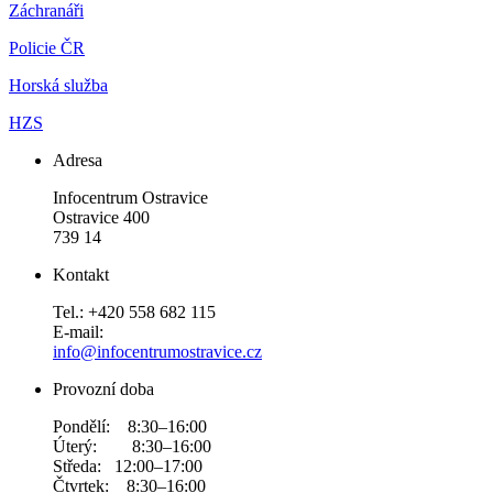
Záchranáři
Policie ČR
Horská služba
HZS
Adresa
Infocentrum Ostravice
Ostravice 400
739 14
Kontakt
Tel.: +420 558 682 115
E-mail:
info@infocentrumostravice.cz
Provozní doba
Pondělí: 8:30–16:00
Úterý: 8:30–16:00
Středa: 12:00–17:00
Čtvrtek: 8:30–16:00