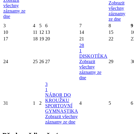
Zobrazit
Zobrazit
všechny
všechny
záznamy ze
záznamy
dne
ze dne
3
4
5
6
7
8
9
10
11
12
13
14
15
1
17
18
19
20
21
22
2
28
1
DISKOTÉKA
24
25
26
27
Zobrazit
29
3
všechny
záznamy ze
dne
3
1
NÁBOR DO
KROUŽKU
31
1
2
4
5
6
SPORTOVNÍ
GYMNASTIKA
Zobrazit všechny
záznamy ze dne