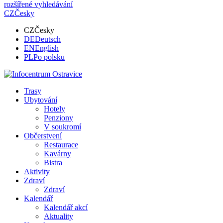
rozšířené vyhledávání
CZ
Česky
CZ
Česky
DE
Deutsch
EN
English
PL
Po polsku
Trasy
Ubytování
Hotely
Penziony
V soukromí
Občerstvení
Restaurace
Kavárny
Bistra
Aktivity
Zdraví
Zdraví
Kalendář
Kalendář akcí
Aktuality