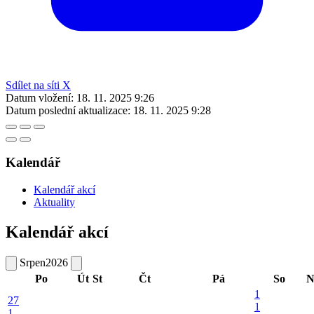
Sdílet na síti X
Datum vložení:
18. 11. 2025 9:26
Datum poslední aktualizace:
18. 11. 2025 9:28
Kalendář
Kalendář akcí
Aktuality
Kalendář akcí
Srpen
2026
Po
Út
St
Čt
Pá
So
N
1
27
1
1