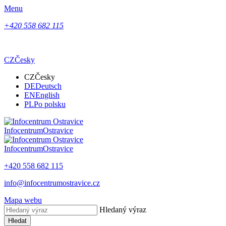
Menu
+420 558 682 115
CZ
Česky
CZ
Česky
DE
Deutsch
EN
English
PL
Po polsku
Infocentrum
Ostravice
Infocentrum
Ostravice
+420 558 682 115
info@infocentrumostravice.cz
Mapa webu
Hledaný výraz
Hledat