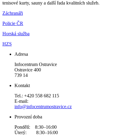
tenisové kurty, sauny a další řada kvalitních služeb.
Záchranáři
Policie ČR
Horská služba
HZS
Adresa
Infocentrum Ostravice
Ostravice 400
739 14
Kontakt
Tel.: +420 558 682 115
E-mail:
info@infocentrumostravice.cz
Provozní doba
Pondělí: 8:30–16:00
Úterý: 8:30–16:00