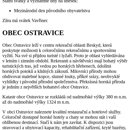
Státní svátky a významné dny na dnešek:
Mezinárodní den původního obyvatelstva
Zítra má svátek
Vavřinec
OBEC OSTRAVICE
Obec Ostravice leží v centru rekreační oblasti Beskyd, která
poskytuje možnosti k celoročnímu rekreačnímu a sportovnímu
vyžití. Na své si přijdou turisté i lyžaři. Proto je oblast vyhledávána
v letním i zimním období. Rekreanti a návštěvníci mají bohatý výběr
turistických tras, jež vedou po horských hřebenech, údolími
horských potoků a klidných zákoutí. Milovníci přírody mohou
obdivovat malebné kopce, slunné louky, příkré srázy, neobvyklé
vyhlídky i původní přírodní společenstva. Překrásná horská příroda
je jedním z největších bohatství obce Ostravice.
Katastr obce Ostravice se rozkládá od nadmořské výšky 380 m n.m.
až do nadmořské výšky 1324 m n.m.
V obci Ostravice naleznete kvalitní restaurační a hotelové služby.
Celoročně dostupné horské hotely a chaty se mohou stát i vaší
oblíbenou destinací. Stačí k nám jen zavítat. K dispozici jsou
stravovací a ubytovací kapacity, rehabilitační zařízení, kryté bazény,