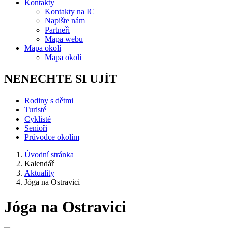
Kontakty
Kontakty na IC
Napište nám
Partneři
Mapa webu
Mapa okolí
Mapa okolí
NENECHTE SI UJÍT
Rodiny s dětmi
Turisté
Cyklisté
Senioři
Průvodce okolím
Úvodní stránka
Kalendář
Aktuality
Jóga na Ostravici
Jóga na Ostravici