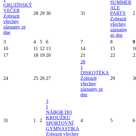
SUMMER
GRUZÍNSKÝ
ALE
VEČER
28
29
30
31
PARTY
2
Zobrazit
Zobrazit
všechny
všechny
záznamy ze
záznamy
dne
ze dne
3
4
5
6
7
8
9
10
11
12
13
14
15
1
17
18
19
20
21
22
2
28
1
DISKOTÉKA
24
25
26
27
Zobrazit
29
3
všechny
záznamy ze
dne
3
1
NÁBOR DO
KROUŽKU
31
1
2
4
5
6
SPORTOVNÍ
GYMNASTIKA
Zobrazit všechny