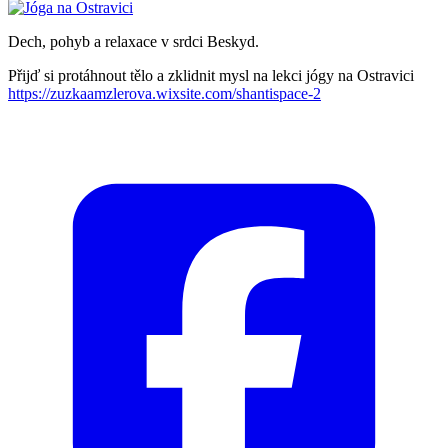
Dech, pohyb a relaxace v srdci Beskyd.
Přijď si protáhnout tělo a zklidnit mysl na lekci jógy na Ostravici
https://zuzkaamzlerova.wixsite.com/shantispace-2