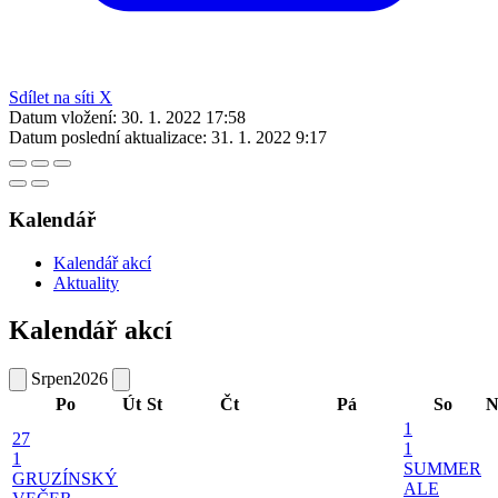
Sdílet na síti X
Datum vložení:
30. 1. 2022 17:58
Datum poslední aktualizace:
31. 1. 2022 9:17
Kalendář
Kalendář akcí
Aktuality
Kalendář akcí
Srpen
2026
Po
Út
St
Čt
Pá
So
N
1
27
1
1
SUMMER
GRUZÍNSKÝ
ALE