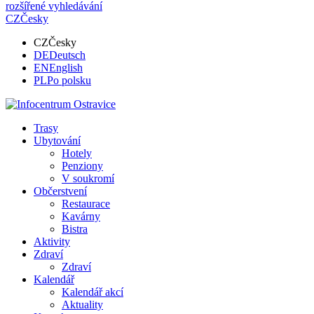
rozšířené vyhledávání
CZ
Česky
CZ
Česky
DE
Deutsch
EN
English
PL
Po polsku
Trasy
Ubytování
Hotely
Penziony
V soukromí
Občerstvení
Restaurace
Kavárny
Bistra
Aktivity
Zdraví
Zdraví
Kalendář
Kalendář akcí
Aktuality