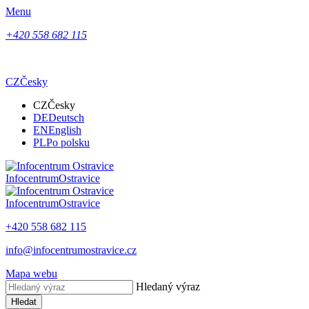
Menu
+420 558 682 115
CZ
Česky
CZ
Česky
DE
Deutsch
EN
English
PL
Po polsku
Infocentrum
Ostravice
Infocentrum
Ostravice
+420 558 682 115
info@infocentrumostravice.cz
Mapa webu
Hledaný výraz
Hledat