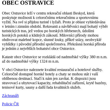
OBEC OSTRAVICE
Obec Ostravice leží v centru rekreační oblasti Beskyd, která
poskytuje možnosti k celoročnímu rekreačnímu a sportovnímu
vyžití. Na své si přijdou turisté i lyžaři. Proto je oblast vyhledávána
v letním i zimním období. Rekreanti a návštěvníci mají bohatý výběr
turistických tras, jež vedou po horských hřebenech, údolími
horských potoků a klidných zákoutí. Milovníci přírody mohou
obdivovat malebné kopce, slunné louky, příkré srázy, neobvyklé
vyhlídky i původní přírodní společenstva. Překrásná horská příroda
je jedním z největších bohatství obce Ostravice.
Katastr obce Ostravice se rozkládá od nadmořské výšky 380 m n.m.
až do nadmořské výšky 1324 m n.m.
V obci Ostravice naleznete kvalitní restaurační a hotelové služby.
Celoročně dostupné horské hotely a chaty se mohou stát i vaší
oblíbenou destinací. Stačí k nám jen zavítat. K dispozici jsou
stravovací a ubytovací kapacity, rehabilitační zařízení, kryté bazény,
tenisové kurty, sauny a další řada kvalitních služeb.
Záchranáři
Policie ČR