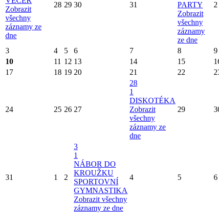
VEČER
28
29
30
31
PARTY
2
Zobrazit
Zobrazit
všechny
všechny
záznamy ze
záznamy
dne
ze dne
3
4
5
6
7
8
9
10
11
12
13
14
15
1
17
18
19
20
21
22
2
28
1
DISKOTÉKA
24
25
26
27
Zobrazit
29
3
všechny
záznamy ze
dne
3
1
NÁBOR DO
KROUŽKU
31
1
2
4
5
6
SPORTOVNÍ
GYMNASTIKA
Zobrazit všechny
záznamy ze dne