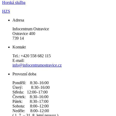
Horská služba
HZS
Adresa
Infocentrum Ostravice
Ostravice 400
739 14
Kontakt
Tel.: +420 558 682 115
E-mail:
info@infocentrumostravice.cz
Provozní doba
Pondělí: 8:30–16:00
Úterý: 8:30–16:00
Středa: 12:00–17:00
Čtvrtek: 8:30–16:00
Pátek: 8:30–17:00
Sobota: 8:00–12:00
Neděle: 8:00–12:00
( 1. 7. – 31. 8. letní provoz )