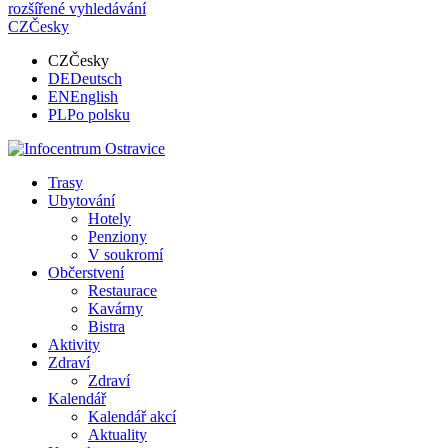
rozšířené vyhledávání
CZ
Česky
CZ
Česky
DE
Deutsch
EN
English
PL
Po polsku
Trasy
Ubytování
Hotely
Penziony
V soukromí
Občerstvení
Restaurace
Kavárny
Bistra
Aktivity
Zdraví
Zdraví
Kalendář
Kalendář akcí
Aktuality