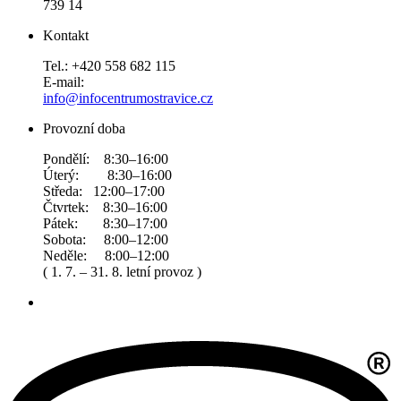
739 14
Kontakt
Tel.: +420 558 682 115
E-mail:
info@infocentrumostravice.cz
Provozní doba
Pondělí: 8:30–16:00
Úterý: 8:30–16:00
Středa: 12:00–17:00
Čtvrtek: 8:30–16:00
Pátek: 8:30–17:00
Sobota: 8:00–12:00
Neděle: 8:00–12:00
( 1. 7. – 31. 8. letní provoz )