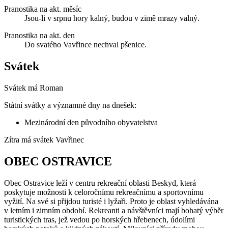
Pranostika na akt. měsíc
Jsou-li v srpnu hory kalný, budou v zimě mrazy valný.
Pranostika na akt. den
Do svatého Vavřince nechval pšenice.
Svátek
Svátek má
Roman
Státní svátky a významné dny na dnešek:
Mezinárodní den původního obyvatelstva
Zítra má svátek
Vavřinec
OBEC OSTRAVICE
Obec Ostravice leží v centru rekreační oblasti Beskyd, která
poskytuje možnosti k celoročnímu rekreačnímu a sportovnímu
vyžití. Na své si přijdou turisté i lyžaři. Proto je oblast vyhledávána
v letním i zimním období. Rekreanti a návštěvníci mají bohatý výběr
turistických tras, jež vedou po horských hřebenech, údolími