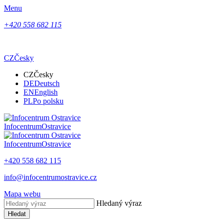
Menu
+420 558 682 115
CZ
Česky
CZ
Česky
DE
Deutsch
EN
English
PL
Po polsku
Infocentrum
Ostravice
Infocentrum
Ostravice
+420 558 682 115
info@infocentrumostravice.cz
Mapa webu
Hledaný výraz
Hledat