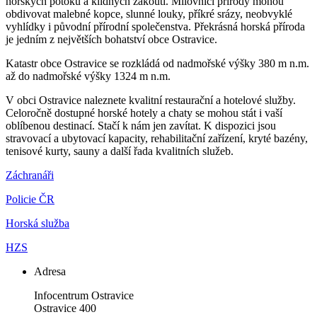
horských potoků a klidných zákoutí. Milovníci přírody mohou
obdivovat malebné kopce, slunné louky, příkré srázy, neobvyklé
vyhlídky i původní přírodní společenstva. Překrásná horská příroda
je jedním z největších bohatství obce Ostravice.
Katastr obce Ostravice se rozkládá od nadmořské výšky 380 m n.m.
až do nadmořské výšky 1324 m n.m.
V obci Ostravice naleznete kvalitní restaurační a hotelové služby.
Celoročně dostupné horské hotely a chaty se mohou stát i vaší
oblíbenou destinací. Stačí k nám jen zavítat. K dispozici jsou
stravovací a ubytovací kapacity, rehabilitační zařízení, kryté bazény,
tenisové kurty, sauny a další řada kvalitních služeb.
Záchranáři
Policie ČR
Horská služba
HZS
Adresa
Infocentrum Ostravice
Ostravice 400