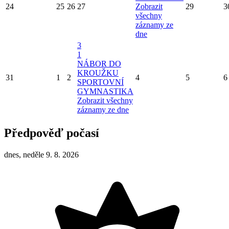
24
25
26
27
Zobrazit
29
3
všechny
záznamy ze
dne
3
1
NÁBOR DO
KROUŽKU
31
1
2
4
5
6
SPORTOVNÍ
GYMNASTIKA
Zobrazit všechny
záznamy ze dne
Předpověď počasí
dnes, neděle 9. 8. 2026