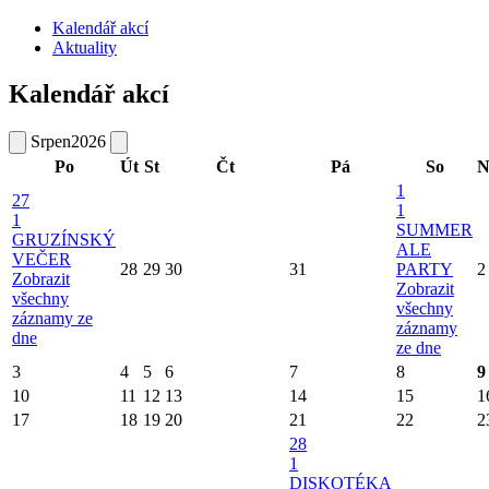
Kalendář akcí
Aktuality
Kalendář akcí
Srpen
2026
Po
Út
St
Čt
Pá
So
N
1
27
1
1
SUMMER
GRUZÍNSKÝ
ALE
VEČER
28
29
30
31
PARTY
2
Zobrazit
Zobrazit
všechny
všechny
záznamy ze
záznamy
dne
ze dne
3
4
5
6
7
8
9
10
11
12
13
14
15
1
17
18
19
20
21
22
2
28
1
DISKOTÉKA