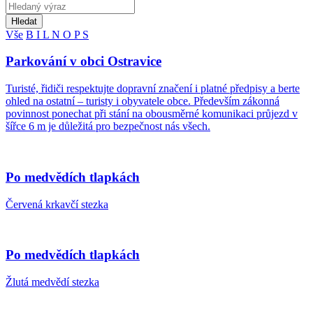
Hledat
Vše
B
I
L
N
O
P
S
Parkování v obci Ostravice
Turisté, řidiči respektujte dopravní značení i platné předpisy a berte
ohled na ostatní – turisty i obyvatele obce. Především zákonná
povinnost ponechat při stání na obousměrné komunikaci průjezd v
šířce 6 m je důležitá pro bezpečnost nás všech.
Po medvědích tlapkách
Červená krkavčí stezka
Po medvědích tlapkách
Žlutá medvědí stezka