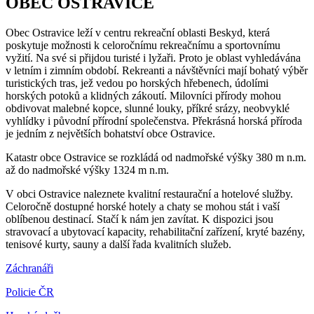
OBEC OSTRAVICE
Obec Ostravice leží v centru rekreační oblasti Beskyd, která
poskytuje možnosti k celoročnímu rekreačnímu a sportovnímu
vyžití. Na své si přijdou turisté i lyžaři. Proto je oblast vyhledávána
v letním i zimním období. Rekreanti a návštěvníci mají bohatý výběr
turistických tras, jež vedou po horských hřebenech, údolími
horských potoků a klidných zákoutí. Milovníci přírody mohou
obdivovat malebné kopce, slunné louky, příkré srázy, neobvyklé
vyhlídky i původní přírodní společenstva. Překrásná horská příroda
je jedním z největších bohatství obce Ostravice.
Katastr obce Ostravice se rozkládá od nadmořské výšky 380 m n.m.
až do nadmořské výšky 1324 m n.m.
V obci Ostravice naleznete kvalitní restaurační a hotelové služby.
Celoročně dostupné horské hotely a chaty se mohou stát i vaší
oblíbenou destinací. Stačí k nám jen zavítat. K dispozici jsou
stravovací a ubytovací kapacity, rehabilitační zařízení, kryté bazény,
tenisové kurty, sauny a další řada kvalitních služeb.
Záchranáři
Policie ČR