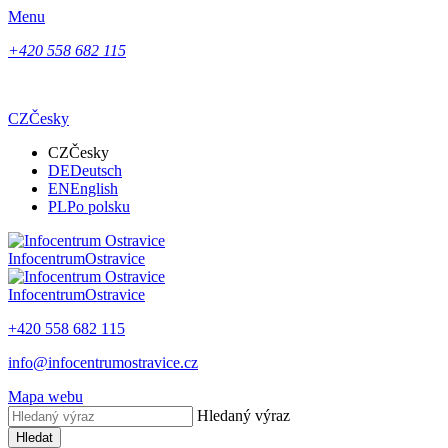
Menu
+420 558 682 115
CZ
Česky
CZ
Česky
DE
Deutsch
EN
English
PL
Po polsku
Infocentrum
Ostravice
Infocentrum
Ostravice
+420 558 682 115
info@infocentrumostravice.cz
Mapa webu
Hledaný výraz
Hledat