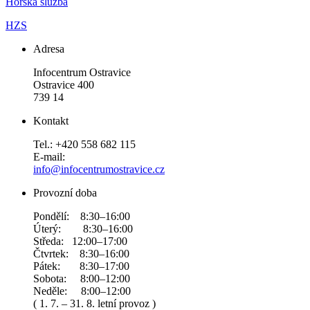
Horská služba
HZS
Adresa
Infocentrum Ostravice
Ostravice 400
739 14
Kontakt
Tel.: +420 558 682 115
E-mail:
info@infocentrumostravice.cz
Provozní doba
Pondělí: 8:30–16:00
Úterý: 8:30–16:00
Středa: 12:00–17:00
Čtvrtek: 8:30–16:00
Pátek: 8:30–17:00
Sobota: 8:00–12:00
Neděle: 8:00–12:00
( 1. 7. – 31. 8. letní provoz )