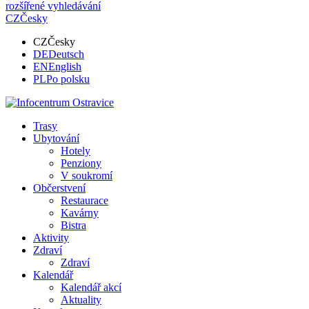
rozšířené vyhledávání
CZ
Česky
CZ
Česky
DE
Deutsch
EN
English
PL
Po polsku
Trasy
Ubytování
Hotely
Penziony
V soukromí
Občerstvení
Restaurace
Kavárny
Bistra
Aktivity
Zdraví
Zdraví
Kalendář
Kalendář akcí
Aktuality