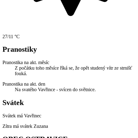
27/11 °C
Pranostiky
Pranostika na akt. měsíc
Z počátku toho měsíce říká se, že opět studený vítr ze strnišť
fouká.
Pranostika na akt. den
Na svatého Vavřince - svícen do světnice.
Svátek
Svátek má
Vavřinec
Zítra má svátek
Zuzana