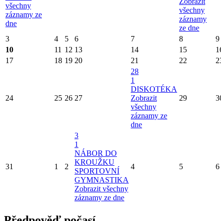
Zobrazit
všechny
všechny
záznamy ze
záznamy
dne
ze dne
3
4
5
6
7
8
9
10
11
12
13
14
15
1
17
18
19
20
21
22
2
28
1
DISKOTÉKA
24
25
26
27
Zobrazit
29
3
všechny
záznamy ze
dne
3
1
NÁBOR DO
KROUŽKU
31
1
2
4
5
6
SPORTOVNÍ
GYMNASTIKA
Zobrazit všechny
záznamy ze dne
Předpověď počasí